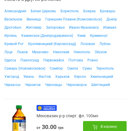
Александрия
Белая Церковь
Борисполь
Боярка
Бровары
Васильков
Винница
Горишние Плавни (Комсомольск)
Днепр
Дрогобыч
Житомир
Запорожье
Ивано-Франковск
Измаил
Ирпень
Каменское (Днепродзержинск)
Киев
Кременчуг
Кривой Рог
Кропивницкий (Кировоград)
Лозовая
Лубны
Луцк
Львов
Мукачево
Николаев
Никополь
Обухов
Одесса
Павлоград
Первомайск
Полтава
Ровно
Самарь (Новомосковск)
Самбор
Смела
Сумы
Тернополь
Ужгород
Умань
Фастов
Харьков
Херсон
Хмельницкий
Черкассы
Чернигов
Черновцы
Черноморск
Шептицкий
Меновазин р-р спирт. фл. 100мл
30.00
В корзину
от
грн