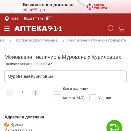
Киев
Ваша аптека
ема
Противовоспалительные
Противоревматические препараты
Меновазин - наличие в Мурованых Куриловцах
Наличие актуально на 08:45
Все в наличии
Аптеки 24/7
Уценка
Адресная доставка
Курьер
Новая почта