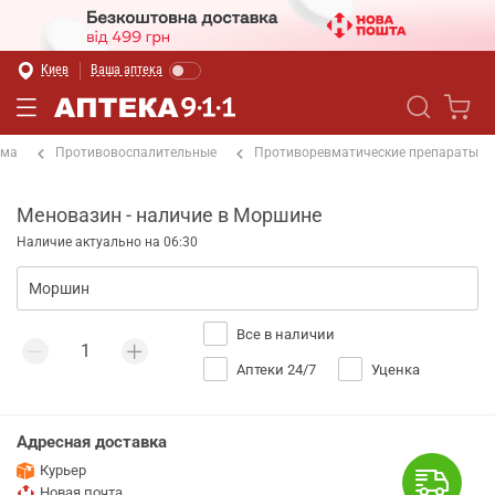
Киев
Ваша аптека
ема
Противовоспалительные
Противоревматические препараты
Меновазин - наличие в Моршине
Наличие актуально на 06:30
Все в наличии
Аптеки 24/7
Уценка
Адресная доставка
Курьер
Новая почта