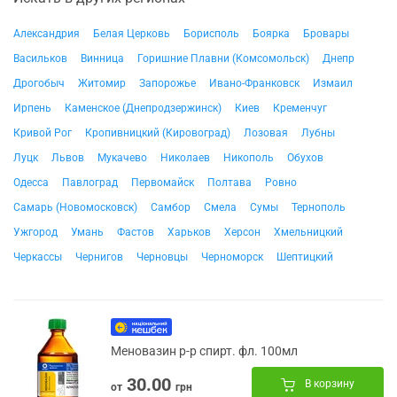
Александрия
Белая Церковь
Борисполь
Боярка
Бровары
Васильков
Винница
Горишние Плавни (Комсомольск)
Днепр
Дрогобыч
Житомир
Запорожье
Ивано-Франковск
Измаил
Ирпень
Каменское (Днепродзержинск)
Киев
Кременчуг
Кривой Рог
Кропивницкий (Кировоград)
Лозовая
Лубны
Луцк
Львов
Мукачево
Николаев
Никополь
Обухов
Одесса
Павлоград
Первомайск
Полтава
Ровно
Самарь (Новомосковск)
Самбор
Смела
Сумы
Тернополь
Ужгород
Умань
Фастов
Харьков
Херсон
Хмельницкий
Черкассы
Чернигов
Черновцы
Черноморск
Шептицкий
Меновазин р-р спирт. фл. 100мл
30.00
В корзину
от
грн