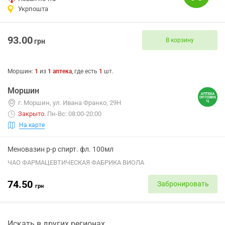
Укрпошта
93.00
В корзину
грн
Моршин
:
1
из
1
аптека
, где есть
1
шт.
Моршин
г. Моршин, ул. Ивана Франко, 29Н
Закрыто
.
Пн-Вс: 08:00-20:00
На карте
Меновазин р-р спирт. фл. 100мл
ЧАО ФАРМАЦЕВТИЧЕСКАЯ ФАБРИКА ВИОЛА
74.50
Забронировать
грн
Искать в других регионах