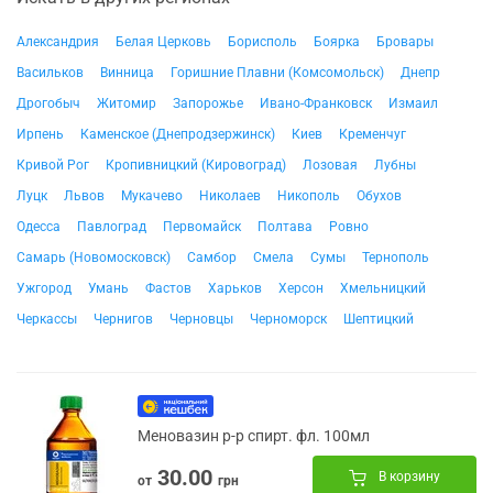
Александрия
Белая Церковь
Борисполь
Боярка
Бровары
Васильков
Винница
Горишние Плавни (Комсомольск)
Днепр
Дрогобыч
Житомир
Запорожье
Ивано-Франковск
Измаил
Ирпень
Каменское (Днепродзержинск)
Киев
Кременчуг
Кривой Рог
Кропивницкий (Кировоград)
Лозовая
Лубны
Луцк
Львов
Мукачево
Николаев
Никополь
Обухов
Одесса
Павлоград
Первомайск
Полтава
Ровно
Самарь (Новомосковск)
Самбор
Смела
Сумы
Тернополь
Ужгород
Умань
Фастов
Харьков
Херсон
Хмельницкий
Черкассы
Чернигов
Черновцы
Черноморск
Шептицкий
Меновазин р-р спирт. фл. 100мл
30.00
В корзину
от
грн