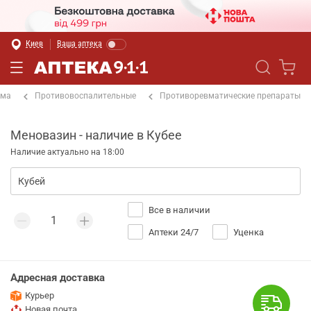
Киев
Ваша аптека
ема
Противовоспалительные
Противоревматические препараты
Меновазин - наличие в Кубее
Наличие актуально на 18:00
Все в наличии
Аптеки 24/7
Уценка
Адресная доставка
Курьер
Новая почта