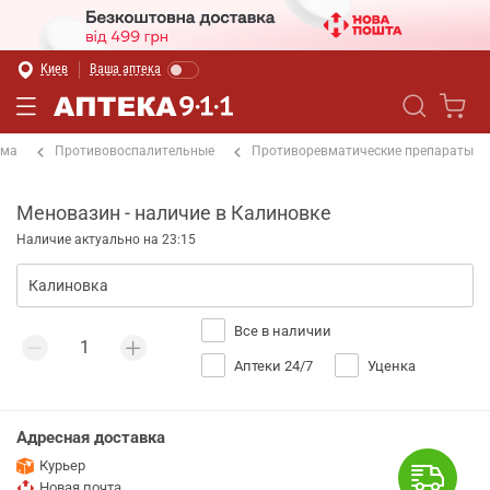
Киев
Ваша аптека
ема
Противовоспалительные
Противоревматические препараты
Меновазин - наличие в Калиновке
Наличие актуально на 23:15
Все в наличии
Аптеки 24/7
Уценка
Адресная доставка
Курьер
Новая почта