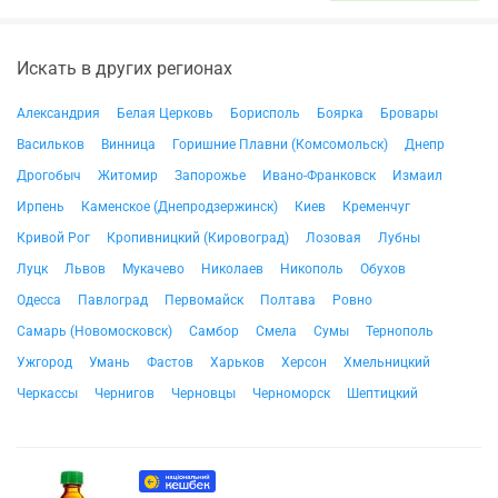
Искать в других регионах
Александрия
Белая Церковь
Борисполь
Боярка
Бровары
Васильков
Винница
Горишние Плавни (Комсомольск)
Днепр
Дрогобыч
Житомир
Запорожье
Ивано-Франковск
Измаил
Ирпень
Каменское (Днепродзержинск)
Киев
Кременчуг
Кривой Рог
Кропивницкий (Кировоград)
Лозовая
Лубны
Луцк
Львов
Мукачево
Николаев
Никополь
Обухов
Одесса
Павлоград
Первомайск
Полтава
Ровно
Самарь (Новомосковск)
Самбор
Смела
Сумы
Тернополь
Ужгород
Умань
Фастов
Харьков
Херсон
Хмельницкий
Черкассы
Чернигов
Черновцы
Черноморск
Шептицкий