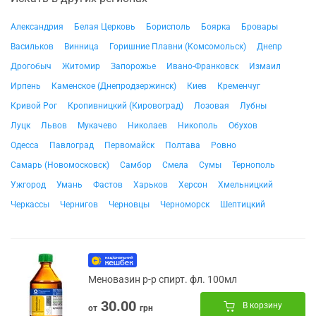
Александрия
Белая Церковь
Борисполь
Боярка
Бровары
Васильков
Винница
Горишние Плавни (Комсомольск)
Днепр
Дрогобыч
Житомир
Запорожье
Ивано-Франковск
Измаил
Ирпень
Каменское (Днепродзержинск)
Киев
Кременчуг
Кривой Рог
Кропивницкий (Кировоград)
Лозовая
Лубны
Луцк
Львов
Мукачево
Николаев
Никополь
Обухов
Одесса
Павлоград
Первомайск
Полтава
Ровно
Самарь (Новомосковск)
Самбор
Смела
Сумы
Тернополь
Ужгород
Умань
Фастов
Харьков
Херсон
Хмельницкий
Черкассы
Чернигов
Черновцы
Черноморск
Шептицкий
Меновазин р-р спирт. фл. 100мл
30.00
В корзину
от
грн