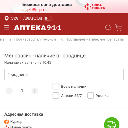
Киев
Ваша аптека
ема
Противовоспалительные
Противоревматические препараты
Меновазин - наличие в Городнице
Наличие актуально на 10:45
Все в наличии
Аптеки 24/7
Уценка
Адресная доставка
Курьер
Новая почта