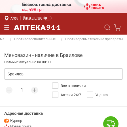
Киев
Ваша аптека
ема
Противовоспалительные
Противоревматические препараты
Меновазин - наличие в Браилове
Наличие актуально на 00:00
Все в наличии
Аптеки 24/7
Уценка
Адресная доставка
Курьер
Новая почта