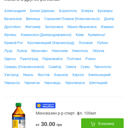
Александрия
Белая Церковь
Борисполь
Боярка
Бровары
Васильков
Винница
Горишние Плавни (Комсомольск)
Днепр
Дрогобыч
Житомир
Запорожье
Ивано-Франковск
Измаил
Ирпень
Каменское (Днепродзержинск)
Киев
Кременчуг
Кривой Рог
Кропивницкий (Кировоград)
Лозовая
Лубны
Луцк
Львов
Мукачево
Николаев
Никополь
Обухов
Одесса
Павлоград
Первомайск
Полтава
Ровно
Самарь (Новомосковск)
Самбор
Смела
Сумы
Тернополь
Ужгород
Умань
Фастов
Харьков
Херсон
Хмельницкий
Черкассы
Чернигов
Черновцы
Черноморск
Шептицкий
Меновазин р-р спирт. фл. 100мл
30.00
В корзину
от
грн