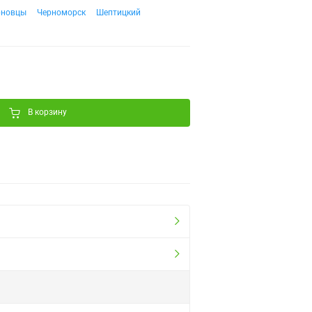
рновцы
Черноморск
Шептицкий
В корзину