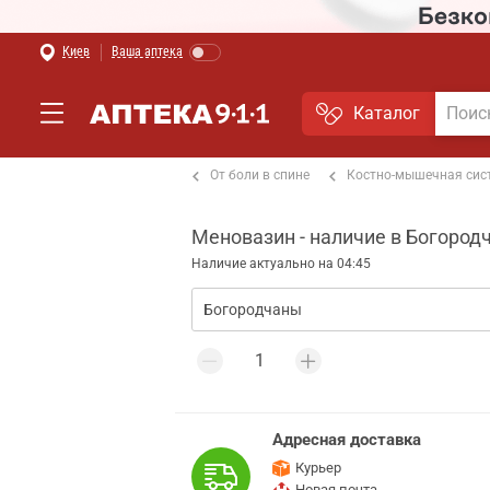
Киев
Ваша аптека
Каталог
т боли в мышцах и суставах
От боли в спине
Костно-мышечная сис
Меновазин - наличие в Богород
Наличие актуально на 04:45
Адресная доставка
Курьер
Новая почта