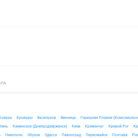
ОЛА
Боярка
Бровары
Васильков
Винница
Горишние Плавни (Комсомольс
пень
Каменское (Днепродзержинск)
Киев
Кременчуг
Кривой Рог
Кр
в
Никополь
Обухов
Одесса
Павлоград
Первомайск
Полтава
Ро