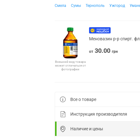
Смела
Сумы
Тернополь
Ужгород
Уман
Меновазин р-р спирт. фл
30.00
от
грн
Внешний вид товара
может отличаться от
фотографии
Все о товаре
Инструкция производителя
Наличие и цены