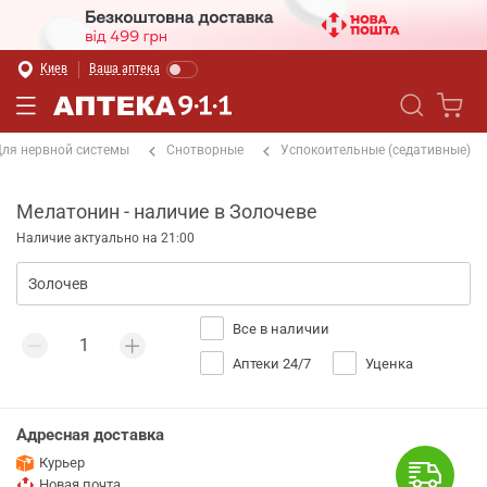
Киев
Ваша аптека
ля нервной системы
Снотворные
Успокоительные (седативные)
Мелатонин - наличие в Золочеве
Наличие актуально на 21:00
Все в наличии
Аптеки 24/7
Уценка
Адресная доставка
Курьер
Новая почта