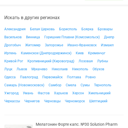
Искать в других регионах
Александрия
Белая Церковь
Борисполь
Боярка
Бровары
Васильков
Винница
Горишние Плавни (Комсомольск)
Днепр
Дрогобыч
Житомир
Запорожье
Ивано-Франковск
Измаил
Ирпень
Каменское (Днепродзержинск)
Киев
Кременчуг
Кривой Рог
Кропивницкий (Кировоград)
Лозовая
Лубны
Луцк
Львов
Мукачево
Николаев
Никополь
Обухов
Одесса
Павлоград
Первомайск
Полтава
Ровно
Самарь (Новомосковск)
Самбор
Смела
Сумы
Тернополь
Ужгород
Умань
Фастов
Харьков
Херсон
Хмельницкий
Черкассы
Чернигов
Черновцы
Черноморск
Шептицкий
Мелатонин Форте капс. №30 Solution Pharm