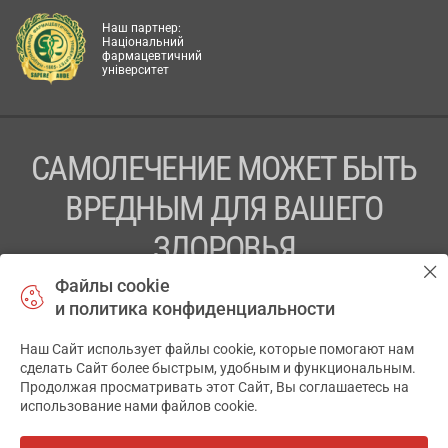
Наш партнер:
Національний
фармацевтичний
університет
САМОЛЕЧЕНИЕ МОЖЕТ БЫТЬ
ВРЕДНЫМ ДЛЯ ВАШЕГО
ЗДОРОВЬЯ
Файлы cookie
ПЕРЕД ПРИМЕНЕНИЕМ ПРЕПАРАТА
и политика конфиденциальности
ПРОКОНСУЛЬТИРУЙТЕСЬ С ВРАЧОМ
Наш Сайт использует файлы cookie, которые помогают нам
✕
ТОВ «АПТЕКА 911.ЮА» Код ЄДРПОУ 43631965.
сделать Сайт более быстрым, удобным и функциональным.
Продолжая просматривать этот Сайт, Вы соглашаетесь на
Отказ от ответственности
использование нами файлов cookie.
© 2014-2026. Медицинская информационная система