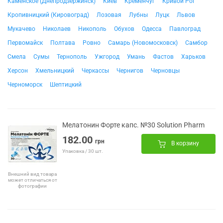
Каменское (Днепродзержинск)
Киев
Кременчуг
Кривой Рог
Кропивницкий (Кировоград)
Лозовая
Лубны
Луцк
Львов
Мукачево
Николаев
Никополь
Обухов
Одесса
Павлоград
Первомайск
Полтава
Ровно
Самарь (Новомосковск)
Самбор
Смела
Сумы
Тернополь
Ужгород
Умань
Фастов
Харьков
Херсон
Хмельницкий
Черкассы
Чернигов
Черновцы
Черноморск
Шептицкий
Мелатонин Форте капс. №30 Solution Pharm
182.00
грн
В корзину
Упаковка / 30 шт.
Внешний вид товара
может отличаться от
фотографии