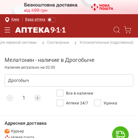
Киев
Ваша аптека
ля нервной системы
Снотворные
Успокоительные (седативные)
Мелатонин - наличие в Дрогобыче
Наличие актуально на 02:00
Все в наличии
Аптеки 24/7
Уценка
Адресная доставка
Курьер
Новая почта