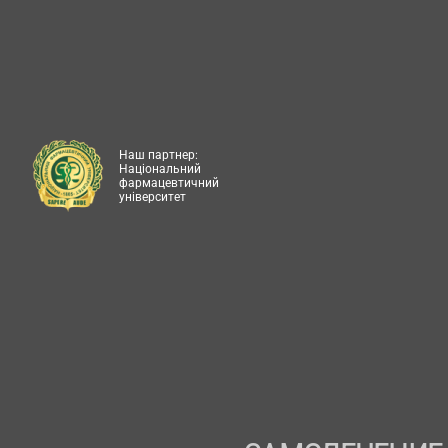
Наш партнер:
Національний
фармацевтичний
університет