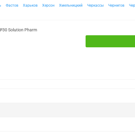
ь
Фастов
Харьков
Херсон
Хмельницкий
Черкассы
Чернигов
Че
№30 Solution Pharm