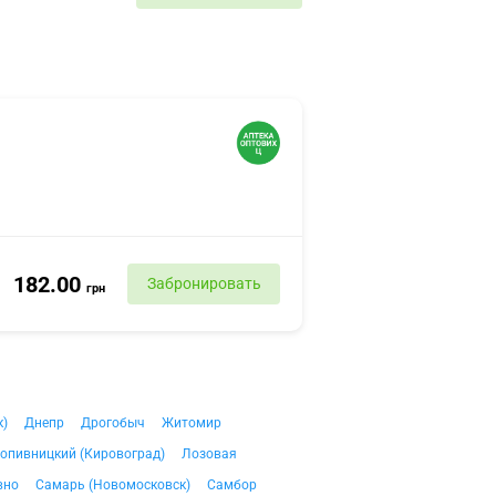
182.00
Забронировать
грн
к)
Днепр
Дрогобыч
Житомир
опивницкий (Кировоград)
Лозовая
вно
Самарь (Новомосковск)
Самбор