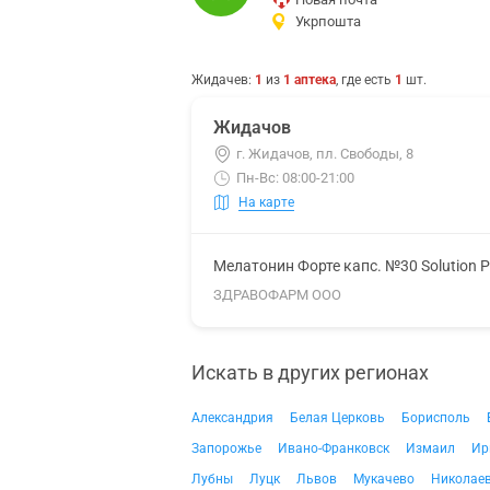
Укрпошта
Жидачев
:
1
из
1
аптека
, где есть
1
шт.
Жидачов
г. Жидачов, пл. Свободы, 8
Пн-Вс: 08:00-21:00
На карте
Мелатонин Форте капс. №30 Solution 
ЗДРАВОФАРМ ООО
Искать в других регионах
Александрия
Белая Церковь
Борисполь
Запорожье
Ивано-Франковск
Измаил
Ир
Лубны
Луцк
Львов
Мукачево
Николае