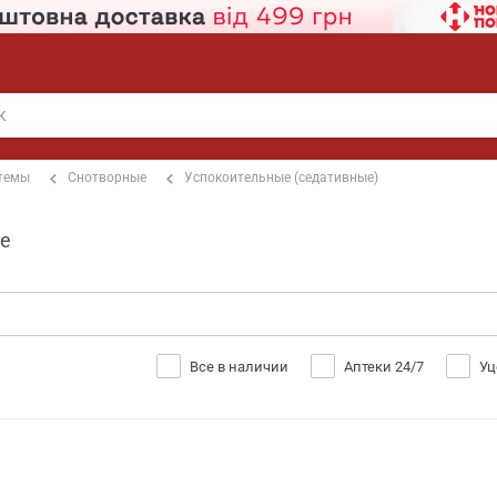
стемы
Снотворные
Успокоительные (седативные)
ве
Все в наличии
Аптеки 24/7
Уц