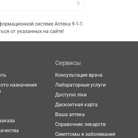
ормационной системе Аптека 9-1-1.
ься от указанных на сайте!
Сервисы
ать
Консультация врача
фото назначения
Лабораторные услуги
а
Доступні ліки
Дисконтная карта
Ваша аптека
заказа
Справочник лекарств
качества
Симптомы и заболевания