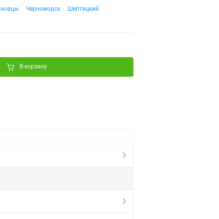
рновцы
Черноморск
Шептицкий
В корзину