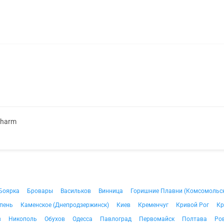
Pharm
Боярка
Бровары
Васильков
Винница
Горишние Плавни (Комсомольс
пень
Каменское (Днепродзержинск)
Киев
Кременчуг
Кривой Рог
Кр
в
Никополь
Обухов
Одесса
Павлоград
Первомайск
Полтава
Ро