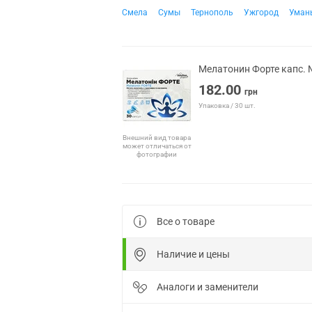
Смела
Сумы
Тернополь
Ужгород
Уман
Мелатонин Форте капс. 
182.00
грн
Упаковка / 30 шт.
Внешний вид товара
может отличаться от
фотографии
Все о товаре
Наличие и цены
Аналоги и заменители