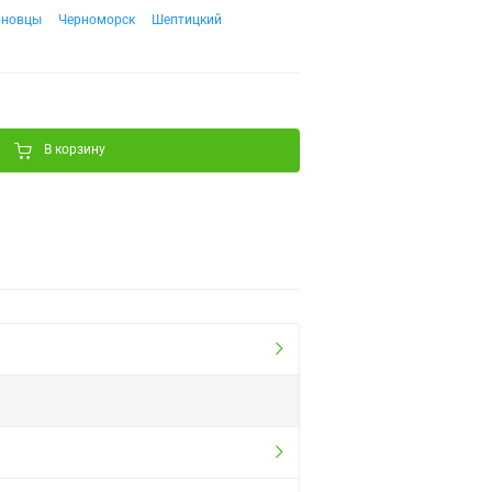
рновцы
Черноморск
Шептицкий
В корзину