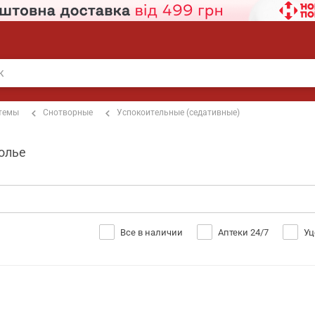
стемы
Снотворные
Успокоительные (седативные)
олье
Все в наличии
Аптеки 24/7
Уц