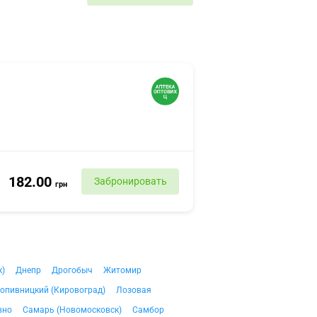
182.00
Забронировать
грн
к)
Днепр
Дрогобыч
Житомир
опивницкий (Кировоград)
Лозовая
вно
Самарь (Новомосковск)
Самбор