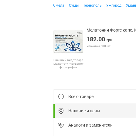
Смела
Сумы
Тернополь
Ужгород
Уман
Мелатонин Форте капс. 
182.00
грн
Упаковка / 30 шт.
Внешний вид товара
может отличаться от
фотографии
Все о товаре
Наличие и цены
Аналоги и заменители