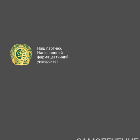
Наш партнер:
Національний
фармацевтичний
університет