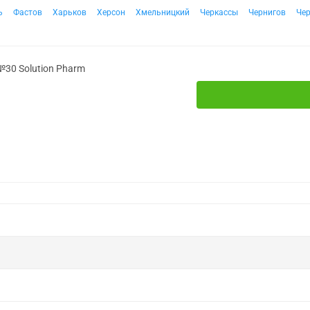
ь
Фастов
Харьков
Херсон
Хмельницкий
Черкассы
Чернигов
Че
№30 Solution Pharm