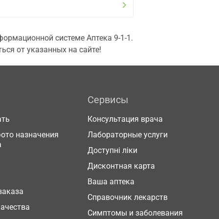
ормационной системе Аптека 9-1-1.
ься от указанных на сайте!
Сервисы
ать
Консультация врача
фото назначения
Лабораторные услуги
а
Доступні ліки
Дисконтная карта
Ваша аптека
заказа
Справочник лекарств
качества
Симптомы и заболевания