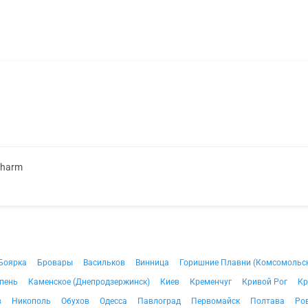
Pharm
Боярка
Бровары
Васильков
Винница
Горишние Плавни (Комсомольс
пень
Каменское (Днепродзержинск)
Киев
Кременчуг
Кривой Рог
Кр
в
Никополь
Обухов
Одесса
Павлоград
Первомайск
Полтава
Ро