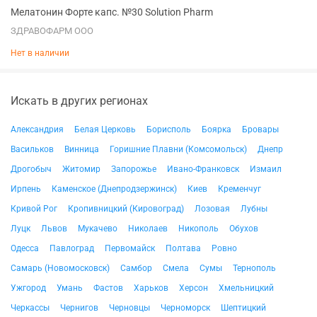
Мелатонин Форте капс. №30 Solution Pharm
ЗДРАВОФАРМ ООО
Нет в наличии
Искать в других регионах
Александрия
Белая Церковь
Борисполь
Боярка
Бровары
Васильков
Винница
Горишние Плавни (Комсомольск)
Днепр
Дрогобыч
Житомир
Запорожье
Ивано-Франковск
Измаил
Ирпень
Каменское (Днепродзержинск)
Киев
Кременчуг
Кривой Рог
Кропивницкий (Кировоград)
Лозовая
Лубны
Луцк
Львов
Мукачево
Николаев
Никополь
Обухов
Одесса
Павлоград
Первомайск
Полтава
Ровно
Самарь (Новомосковск)
Самбор
Смела
Сумы
Тернополь
Ужгород
Умань
Фастов
Харьков
Херсон
Хмельницкий
Черкассы
Чернигов
Черновцы
Черноморск
Шептицкий