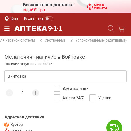
Киев
Ваша аптека
ля нервной системы
Снотворные
Успокоительные (седативные)
Мелатонин - наличие в Войтовке
Наличие актуально на 00:15
Все в наличии
Аптеки 24/7
Уценка
Адресная доставка
Курьер
Новая почта