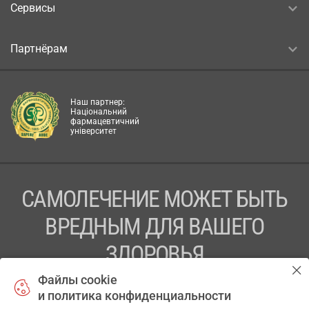
Сервисы
Партнёрам
Наш партнер:
Національний
фармацевтичний
університет
САМОЛЕЧЕНИЕ МОЖЕТ БЫТЬ
ВРЕДНЫМ ДЛЯ ВАШЕГО
ЗДОРОВЬЯ
Файлы cookie
ПЕРЕД ПРИМЕНЕНИЕМ ПРЕПАРАТА
и политика конфиденциальности
ПРОКОНСУЛЬТИРУЙТЕСЬ С ВРАЧОМ