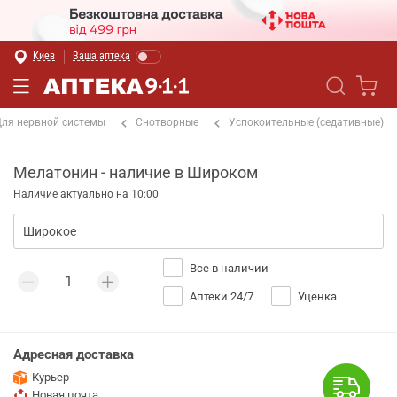
Киев
Ваша аптека
ля нервной системы
Снотворные
Успокоительные (седативные)
Мелатонин - наличие в Широком
Наличие актуально на 10:00
Все в наличии
Аптеки 24/7
Уценка
Адресная доставка
Курьер
Новая почта