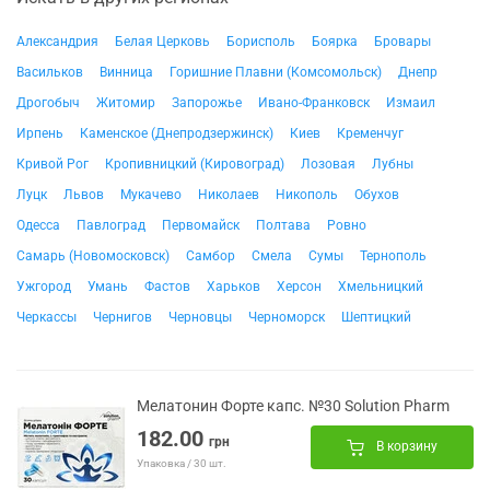
Александрия
Белая Церковь
Борисполь
Боярка
Бровары
Васильков
Винница
Горишние Плавни (Комсомольск)
Днепр
Дрогобыч
Житомир
Запорожье
Ивано-Франковск
Измаил
Ирпень
Каменское (Днепродзержинск)
Киев
Кременчуг
Кривой Рог
Кропивницкий (Кировоград)
Лозовая
Лубны
Луцк
Львов
Мукачево
Николаев
Никополь
Обухов
Одесса
Павлоград
Первомайск
Полтава
Ровно
Самарь (Новомосковск)
Самбор
Смела
Сумы
Тернополь
Ужгород
Умань
Фастов
Харьков
Херсон
Хмельницкий
Черкассы
Чернигов
Черновцы
Черноморск
Шептицкий
Мелатонин Форте капс. №30 Solution Pharm
182.00
грн
В корзину
Упаковка / 30 шт.