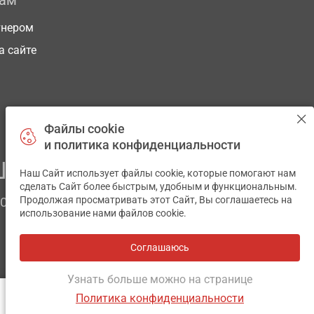
рам
тнером
а сайте
Файлы cookie
и политика конфиденциальности
ЕГО ЗДОРОВЬЯ
Наш Сайт использует файлы cookie, которые помогают нам
✕
сделать Сайт более быстрым, удобным и функциональным.
Продолжая просматривать этот Сайт, Вы соглашаетесь на
ЧОМ
использование нами файлов cookie.
Соглашаюсь
Все аптеки
на карте
Разработка и поддержка сайта -
wu.ua
Узнать больше можно на странице
Политика конфиденциальности
ОТЗЫВЫ