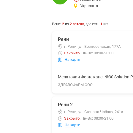
Укрпошта
Рени
:
2
из
2
аптеки
, где есть
1
шт.
Рени
г. Рени, ул. Вознесенская, 177А
Закрыто
.
Пн-Вс: 08:00-20:00
На карте
Мелатонин Форте капс. №30 Solution 
ЗДРАВОФАРМ ООО
Рени 2
г. Рени, ул. Степана Чобану, 241А
Закрыто
.
Пн-Вс: 08:00-21:00
На карте