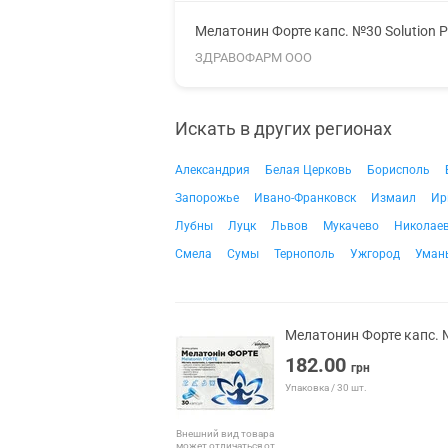
Мелатонин Форте капс. №30 Solution 
ЗДРАВОФАРМ ООО
Искать в других регионах
Александрия
Белая Церковь
Борисполь
Запорожье
Ивано-Франковск
Измаил
Ир
Лубны
Луцк
Львов
Мукачево
Николае
Смела
Сумы
Тернополь
Ужгород
Уман
Мелатонин Форте капс. 
182.00
грн
Упаковка / 30 шт.
Внешний вид товара
может отличаться от