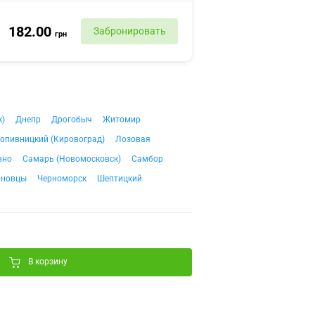
182.00
Забронировать
грн
к)
Днепр
Дрогобыч
Житомир
опивницкий (Кировоград)
Лозовая
вно
Самарь (Новомосковск)
Самбор
рновцы
Черноморск
Шептицкий
В корзину