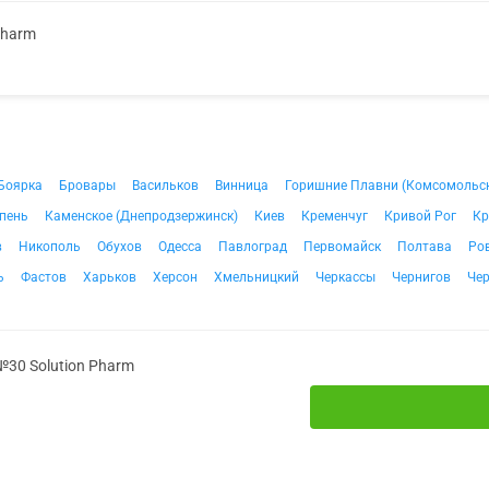
Pharm
Боярка
Бровары
Васильков
Винница
Горишние Плавни (Комсомольс
пень
Каменское (Днепродзержинск)
Киев
Кременчуг
Кривой Рог
Кр
в
Никополь
Обухов
Одесса
Павлоград
Первомайск
Полтава
Ро
ь
Фастов
Харьков
Херсон
Хмельницкий
Черкассы
Чернигов
Че
№30 Solution Pharm