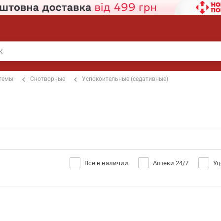
стемы
Снотворные
Успокоительные (седативные)
Все в наличии
Аптеки 24/7
Уц