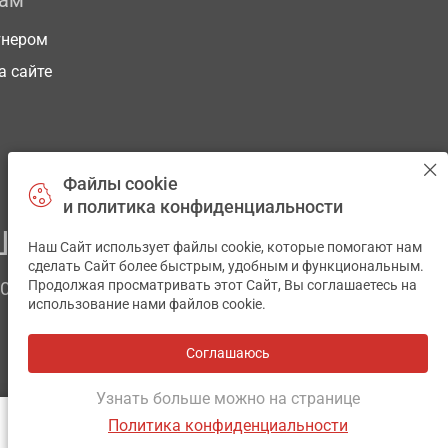
рам
тнером
а сайте
Файлы cookie
и политика конфиденциальности
ЕГО ЗДОРОВЬЯ
Наш Сайт использует файлы cookie, которые помогают нам
✕
сделать Сайт более быстрым, удобным и функциональным.
Продолжая просматривать этот Сайт, Вы соглашаетесь на
ЧОМ
использование нами файлов cookie.
Соглашаюсь
Все аптеки
на карте
Разработка и поддержка сайта -
wu.ua
Узнать больше можно на странице
Политика конфиденциальности
ОТЗЫВЫ