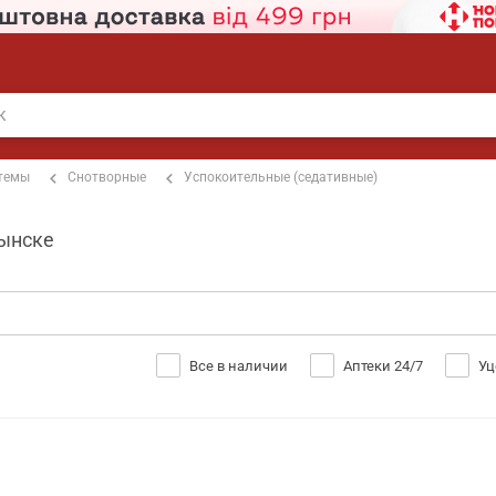
стемы
Снотворные
Успокоительные (седативные)
лынске
Все в наличии
Аптеки 24/7
Уц