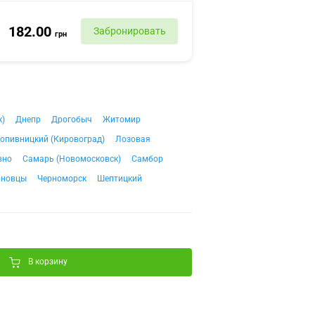
182.00
Забронировать
грн
к)
Днепр
Дрогобыч
Житомир
опивницкий (Кировоград)
Лозовая
вно
Самарь (Новомосковск)
Самбор
рновцы
Черноморск
Шептицкий
В корзину