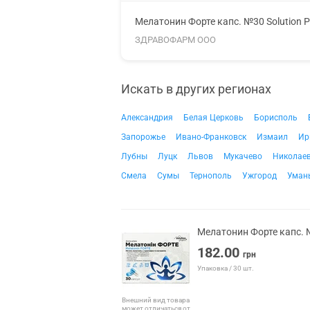
Мелатонин Форте капс. №30 Solution 
ЗДРАВОФАРМ ООО
Искать в других регионах
Александрия
Белая Церковь
Борисполь
Запорожье
Ивано-Франковск
Измаил
Ир
Лубны
Луцк
Львов
Мукачево
Николае
Смела
Сумы
Тернополь
Ужгород
Уман
Мелатонин Форте капс. 
182.00
грн
Упаковка / 30 шт.
Внешний вид товара
может отличаться от