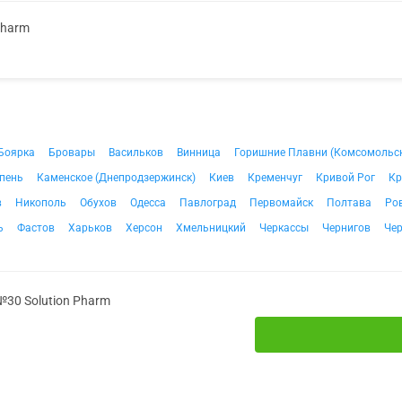
Pharm
Боярка
Бровары
Васильков
Винница
Горишние Плавни (Комсомольс
пень
Каменское (Днепродзержинск)
Киев
Кременчуг
Кривой Рог
Кр
в
Никополь
Обухов
Одесса
Павлоград
Первомайск
Полтава
Ро
ь
Фастов
Харьков
Херсон
Хмельницкий
Черкассы
Чернигов
Че
№30 Solution Pharm