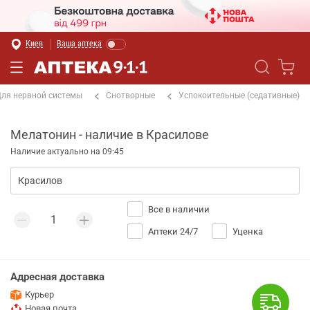
Киев
Ваша аптека
ля нервной системы
Снотворные
Успокоительные (седативные)
Мелатонин - наличие в Красилове
Наличие актуально на 09:45
Все в наличии
Аптеки 24/7
Уценка
Адресная доставка
Курьер
Новая почта