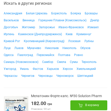
Искать в других регионах
Александрия
Белая Церковь
Борисполь
Боярка
Бровары
Васильков
Винница
Горишние Плавни (Комсомольск)
Днепр
Дрогобыч
Житомир
Запорожье
Ивано-Франковск
Измаил
Ирпень
Каменское (Днепродзержинск)
Киев
Кременчуг
Кривой Рог
Кропивницкий (Кировоград)
Лозовая
Лубны
Луцк
Львов
Мукачево
Николаев
Никополь
Обухов
Одесса
Павлоград
Первомайск
Полтава
Ровно
Самарь (Новомосковск)
Самбор
Смела
Сумы
Тернополь
Ужгород
Умань
Фастов
Харьков
Херсон
Хмельницкий
Черкассы
Чернигов
Черновцы
Черноморск
Шептицкий
Мелатонин Форте капс. №30 Solution Pharm
182.00
грн
В корзину
Упаковка / 30 шт.