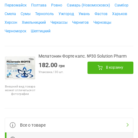
Первомайск
Полтава
Ровно
Самарь (Новомосковск)
Самбор
Смела
Сумы
Тернополь
Ужгород
Умань
Фастов
Харьков
Херсон
Хмельницкий
Черкассы
Чернигов
Черновцы
Черноморск
Шептицкий
Мелатонин Форте капс. №30 Solution Pharm
182.00
грн
В корзину
Упаковка / 30 шт.
Внешний вид товара
может отличаться от
фотографии
Все о товаре