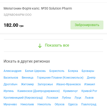
Мелатонин Форте капс. №30 Solution Pharm
ЗДРАВОФАРМ ООО
182.00
Забронировать
грн
Показать все
Искать в других регионах
Александрия
Белая Церковь
Борисполь
Боярка
Бровары
Васильков
Винница
Горишние Плавни (Комсомольск)
Днепр
Дрогобыч
Житомир
Запорожье
Ивано-Франковск
Измаил
Ирпень
Каменское (Днепродзержинск)
Кременчуг
Кривой Рог
Кропивницкий (Кировоград)
Лозовая
Лубны
Луцк
Львов
Мукачево
Николаев
Никополь
Обухов
Одесса
Павлоград