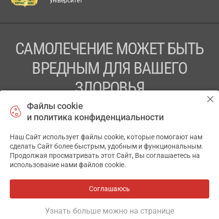
університет
САМОЛЕЧЕНИЕ МОЖЕТ БЫТЬ
ВРЕДНЫМ ДЛЯ ВАШЕГО
ЗДОРОВЬЯ
Файлы cookie
ПЕРЕД ПРИМЕНЕНИЕМ ПРЕПАРАТА
и политика конфиденциальности
ПРОКОНСУЛЬТИРУЙТЕСЬ С ВРАЧОМ
Наш Сайт использует файлы cookie, которые помогают нам
✕
ТОВ «АПТЕКА 911.ЮА» Код ЄДРПОУ 43631965.
сделать Сайт более быстрым, удобным и функциональным.
Продолжая просматривать этот Сайт, Вы соглашаетесь на
Отказ от ответственности
использование нами файлов cookie.
© 2014-2026. Медицинская информационная система
АПТЕКА911.ЮА
Соглашаюсь
Все аптеки
на карте
Разработка и поддержка сайта -
wu.ua
Узнать больше можно на странице