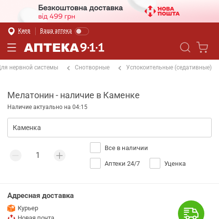
Киев
Ваша аптека
ля нервной системы
Снотворные
Успокоительные (седативные)
Мелатонин - наличие в Каменке
Наличие актуально на 04:15
Все в наличии
Аптеки 24/7
Уценка
Адресная доставка
Курьер
Новая почта