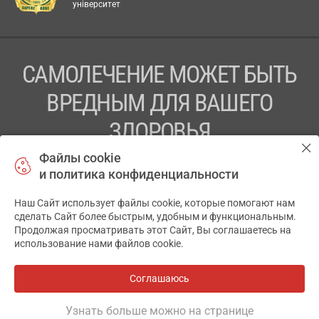
університет
САМОЛЕЧЕНИЕ МОЖЕТ БЫТЬ
ВРЕДНЫМ ДЛЯ ВАШЕГО
ЗДОРОВЬЯ
Файлы cookie
ПЕРЕД ПРИМЕНЕНИЕМ ПРЕПАРАТА
и политика конфиденциальности
ПРОКОНСУЛЬТИРУЙТЕСЬ С ВРАЧОМ
Наш Сайт использует файлы cookie, которые помогают нам
✕
ТОВ «АПТЕКА 911.ЮА» Код ЄДРПОУ 43631965.
сделать Сайт более быстрым, удобным и функциональным.
Продолжая просматривать этот Сайт, Вы соглашаетесь на
Отказ от ответственности
использование нами файлов cookie.
© 2014-2026. Медицинская информационная система
АПТЕКА911.ЮА
Соглашаюсь
Все аптеки
на карте
Разработка и поддержка сайта -
wu.ua
Узнать больше можно на странице