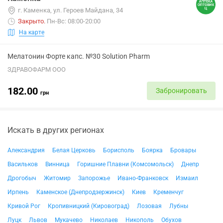
г. Каменка, ул. Героев Майдана, 34
Закрыто
.
Пн-Вс: 08:00-20:00
На карте
Мелатонин Форте капс. №30 Solution Pharm
ЗДРАВОФАРМ ООО
182.00
Забронировать
грн
Искать в других регионах
Александрия
Белая Церковь
Борисполь
Боярка
Бровары
Васильков
Винница
Горишние Плавни (Комсомольск)
Днепр
Дрогобыч
Житомир
Запорожье
Ивано-Франковск
Измаил
Ирпень
Каменское (Днепродзержинск)
Киев
Кременчуг
Кривой Рог
Кропивницкий (Кировоград)
Лозовая
Лубны
Луцк
Львов
Мукачево
Николаев
Никополь
Обухов