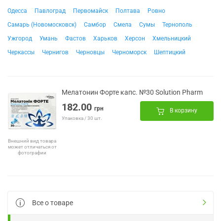
Одесса
Павлоград
Первомайск
Полтава
Ровно
Самарь (Новомосковск)
Самбор
Смела
Сумы
Тернополь
Ужгород
Умань
Фастов
Харьков
Херсон
Хмельницкий
Черкассы
Чернигов
Черновцы
Черноморск
Шептицкий
Мелатонин Форте капс. №30 Solution Pharm
182.00
грн
В корзину
Упаковка / 30 шт.
Внешний вид товара
может отличаться от
фотографии
Все о товаре