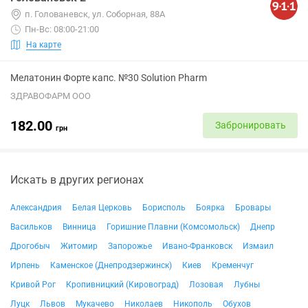
п. Голованевск, ул. Соборная, 88А
Пн-Вс: 08:00-21:00
На карте
Мелатонин Форте капс. №30 Solution Pharm
ЗДРАВОФАРМ ООО
182.00
Забронировать
грн
Искать в других регионах
Александрия
Белая Церковь
Борисполь
Боярка
Бровары
Васильков
Винница
Горишние Плавни (Комсомольск)
Днепр
Дрогобыч
Житомир
Запорожье
Ивано-Франковск
Измаил
Ирпень
Каменское (Днепродзержинск)
Киев
Кременчуг
Кривой Рог
Кропивницкий (Кировоград)
Лозовая
Лубны
Луцк
Львов
Мукачево
Николаев
Никополь
Обухов