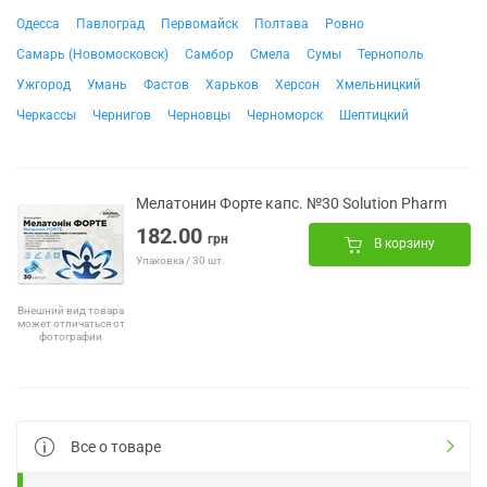
Одесса
Павлоград
Первомайск
Полтава
Ровно
Самарь (Новомосковск)
Самбор
Смела
Сумы
Тернополь
Ужгород
Умань
Фастов
Харьков
Херсон
Хмельницкий
Черкассы
Чернигов
Черновцы
Черноморск
Шептицкий
Мелатонин Форте капс. №30 Solution Pharm
182.00
грн
В корзину
Упаковка / 30 шт.
Внешний вид товара
может отличаться от
фотографии
Все о товаре