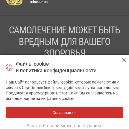
університет
САМОЛЕЧЕНИЕ МОЖЕТ БЫТЬ
ВРЕДНЫМ ДЛЯ ВАШЕГО
ЗДОРОВЬЯ
Файлы cookie
ПЕРЕД ПРИМЕНЕНИЕМ ПРЕПАРАТА
и политика конфиденциальности
ПРОКОНСУЛЬТИРУЙТЕСЬ С ВРАЧОМ
Наш Сайт использует файлы cookie, которые помогают нам
✕
ТОВ «АПТЕКА 911.ЮА» Код ЄДРПОУ 43631965.
сделать Сайт более быстрым, удобным и функциональным.
Продолжая просматривать этот Сайт, Вы соглашаетесь на
Отказ от ответственности
использование нами файлов cookie.
© 2014-2026. Медицинская информационная система
АПТЕКА911.ЮА
Соглашаюсь
Все аптеки
на карте
Разработка и поддержка сайта -
wu.ua
Узнать больше можно на странице