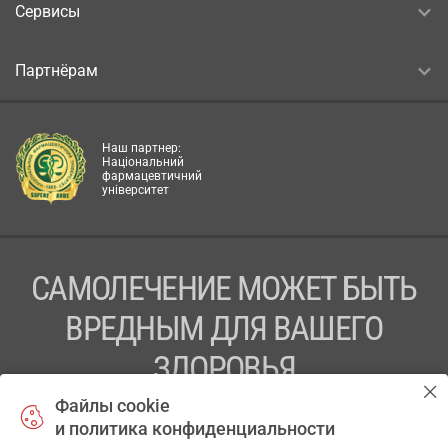
Сервисы
Партнёрам
Наш партнер:
Національний
фармацевтичний
університет
САМОЛЕЧЕНИЕ МОЖЕТ БЫТЬ
ВРЕДНЫМ ДЛЯ ВАШЕГО
ЗДОРОВЬЯ
Файлы cookie
ПЕРЕД ПРИМЕНЕНИЕМ ПРЕПАРАТА
и политика конфиденциальности
ПРОКОНСУЛЬТИРУЙТЕСЬ С ВРАЧОМ