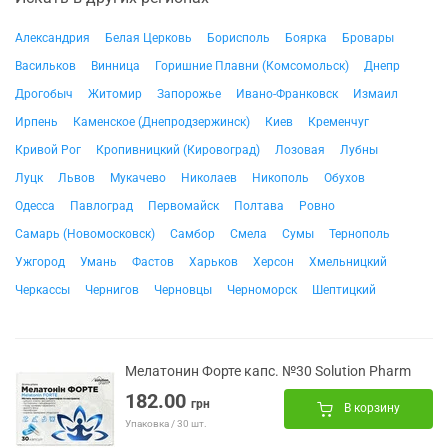
Александрия
Белая Церковь
Борисполь
Боярка
Бровары
Васильков
Винница
Горишние Плавни (Комсомольск)
Днепр
Дрогобыч
Житомир
Запорожье
Ивано-Франковск
Измаил
Ирпень
Каменское (Днепродзержинск)
Киев
Кременчуг
Кривой Рог
Кропивницкий (Кировоград)
Лозовая
Лубны
Луцк
Львов
Мукачево
Николаев
Никополь
Обухов
Одесса
Павлоград
Первомайск
Полтава
Ровно
Самарь (Новомосковск)
Самбор
Смела
Сумы
Тернополь
Ужгород
Умань
Фастов
Харьков
Херсон
Хмельницкий
Черкассы
Чернигов
Черновцы
Черноморск
Шептицкий
Мелатонин Форте капс. №30 Solution Pharm
182.00
грн
В корзину
Упаковка / 30 шт.