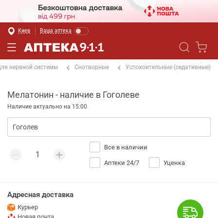
Киев
Ваша аптека
ля нервной системы
Снотворные
Успокоительные (седативные)
Мелатонин - наличие в Гоголеве
Наличие актуально на 15:00
Все в наличии
Аптеки 24/7
Уценка
Адресная доставка
Курьер
Новая почта