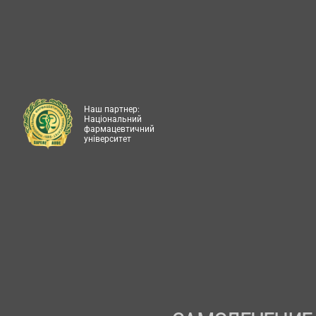
Наш партнер:
Національний
фармацевтичний
університет