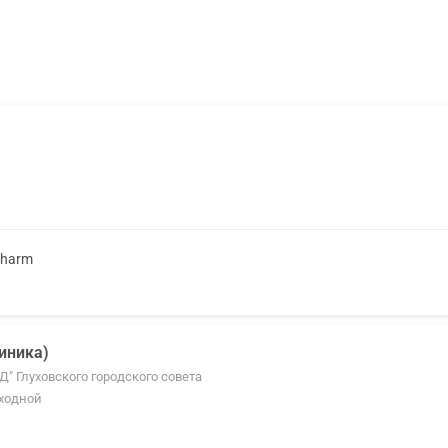
Pharm
линика)
СД" Глуховского городского совета
ыходной