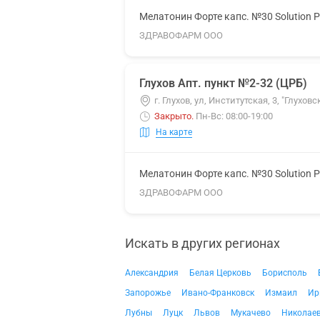
Мелатонин Форте капс. №30 Solution 
ЗДРАВОФАРМ ООО
Глухов Апт. пункт №2-32 (ЦРБ)
г. Глухов, ул, Институтская, 3, "Глух
Закрыто
.
Пн-Вс: 08:00-19:00
На карте
Мелатонин Форте капс. №30 Solution 
ЗДРАВОФАРМ ООО
Искать в других регионах
Александрия
Белая Церковь
Борисполь
Запорожье
Ивано-Франковск
Измаил
Ир
Лубны
Луцк
Львов
Мукачево
Николае