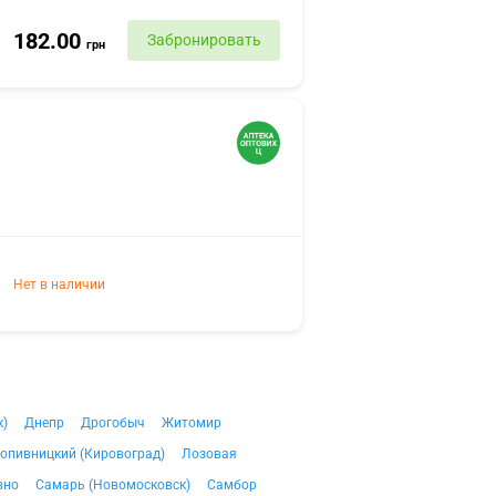
182.00
Забронировать
грн
Нет в наличии
к)
Днепр
Дрогобыч
Житомир
опивницкий (Кировоград)
Лозовая
вно
Самарь (Новомосковск)
Самбор