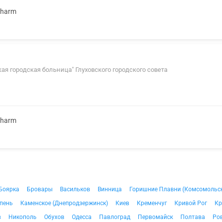
Pharm
овская городская больница" Глуховского городского совета
Pharm
Боярка
Бровары
Васильков
Винница
Горишние Плавни (Комсомольс
пень
Каменское (Днепродзержинск)
Киев
Кременчуг
Кривой Рог
Кр
в
Никополь
Обухов
Одесса
Павлоград
Первомайск
Полтава
Ро