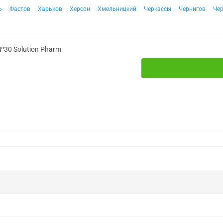
ь
Фастов
Харьков
Херсон
Хмельницкий
Черкассы
Чернигов
Че
№30 Solution Pharm