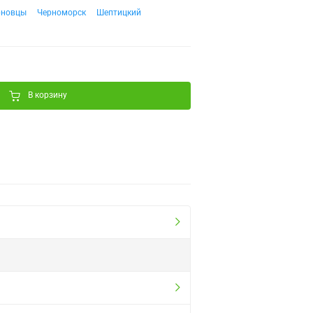
рновцы
Черноморск
Шептицкий
В корзину