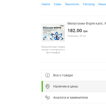
Смела
Сумы
Тернополь
Ужгород
Уман
Мелатонин Форте капс. 
182.00
грн
Упаковка / 30 шт.
Внешний вид товара
может отличаться от
фотографии
Все о товаре
Наличие и цены
Аналоги и заменители