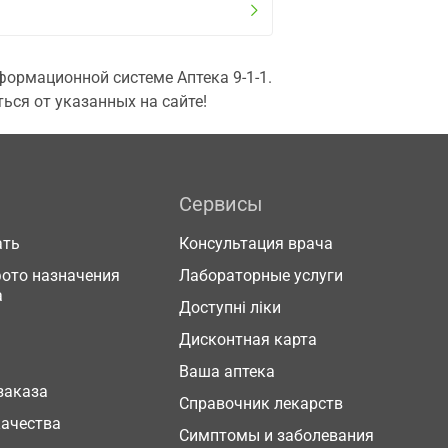
ормационной системе Аптека 9-1-1.
ься от указанных на сайте!
Сервисы
ать
Консультация врача
фото назначения
Лабораторные услуги
а
Доступні ліки
Дисконтная карта
Ваша аптека
заказа
Справочник лекарств
качества
Симптомы и заболевания