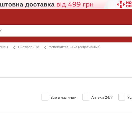
стемы
Снотворные
Успокоительные (седативные)
Все в наличии
Аптеки 24/7
Уц