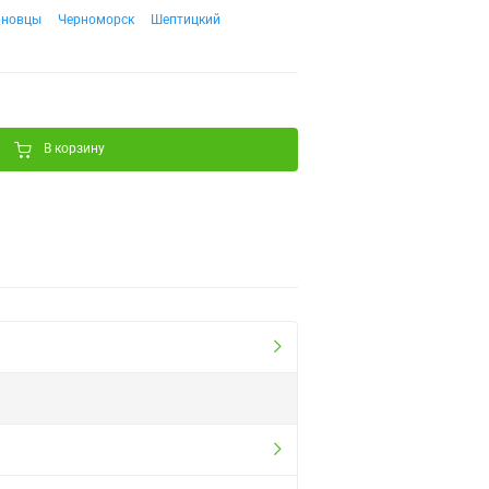
рновцы
Черноморск
Шептицкий
В корзину