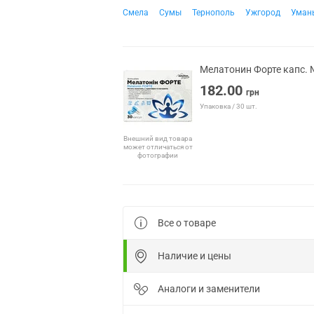
Смела
Сумы
Тернополь
Ужгород
Уман
Мелатонин Форте капс. 
182.00
грн
Упаковка / 30 шт.
Внешний вид товара
может отличаться от
фотографии
Все о товаре
Наличие и цены
Аналоги и заменители