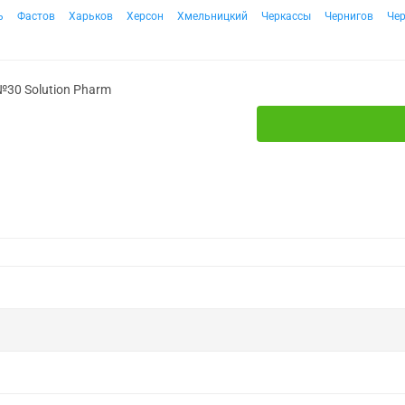
ь
Фастов
Харьков
Херсон
Хмельницкий
Черкассы
Чернигов
Че
№30 Solution Pharm