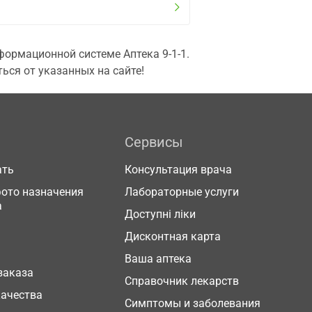
ормационной системе Аптека 9-1-1.
ься от указанных на сайте!
Сервисы
ать
Консультация врача
фото назначения
Лабораторные услуги
а
Доступні ліки
Дисконтная карта
Ваша аптека
заказа
Справочник лекарств
качества
Симптомы и заболевания