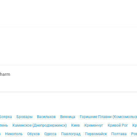
Pharm
Боярка
Бровары
Васильков
Винница
Горишние Плавни (Комсомольс
пень
Каменское (Днепродзержинск)
Киев
Кременчуг
Кривой Рог
Кр
в
Никополь
Обухов
Одесса
Павлоград
Первомайск
Полтава
Ро