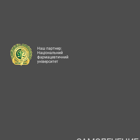
Наш партнер:
Національний
фармацевтичний
університет