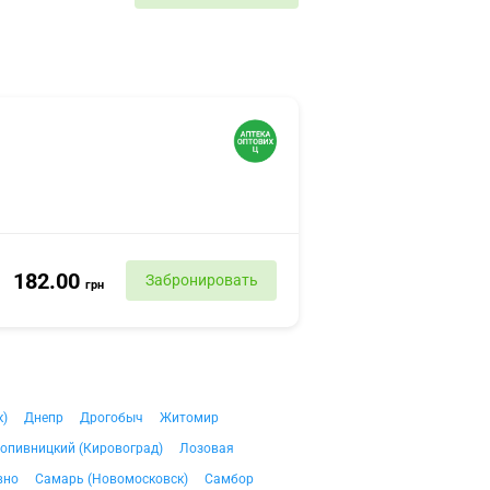
182.00
Забронировать
грн
к)
Днепр
Дрогобыч
Житомир
опивницкий (Кировоград)
Лозовая
вно
Самарь (Новомосковск)
Самбор