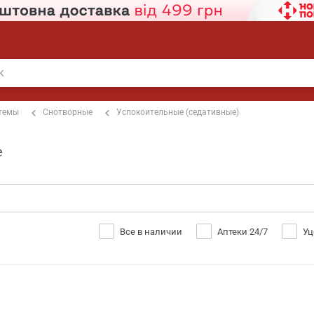
стемы
Снотворные
Успокоительные (седативные)
е
Все в наличии
Аптеки 24/7
Уц