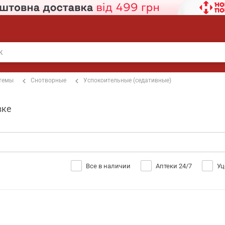
стемы
Снотворные
Успокоительные (седативные)
вке
Все в наличии
Аптеки 24/7
Уц