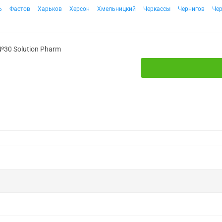
ь
Фастов
Харьков
Херсон
Хмельницкий
Черкассы
Чернигов
Че
№30 Solution Pharm