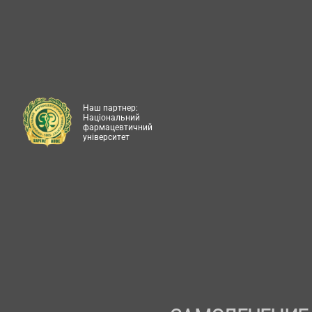
Наш партнер:
Національний
фармацевтичний
університет