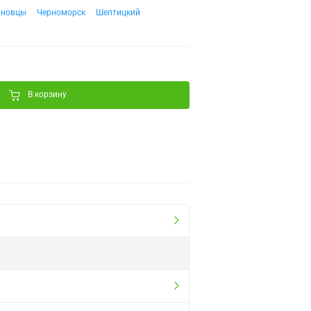
рновцы
Черноморск
Шептицкий
В корзину