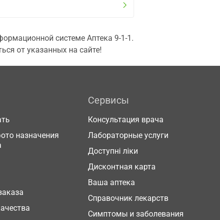
ормационной системе Аптека 9-1-1.
ься от указанных на сайте!
Сервисы
ать
Консультация врача
фото назначения
Лабораторные услуги
а
Доступні ліки
Дисконтная карта
Ваша аптека
заказа
Справочник лекарств
качества
Симптомы и заболевания