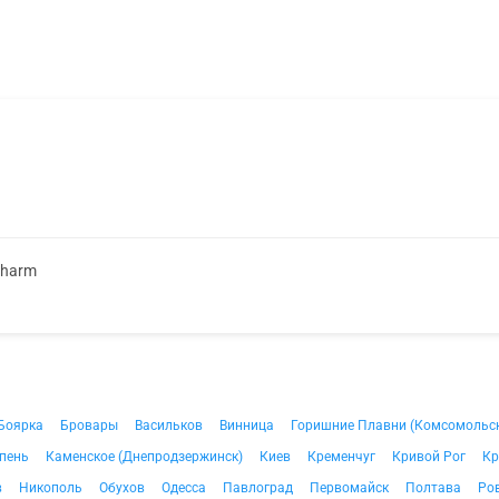
Pharm
Боярка
Бровары
Васильков
Винница
Горишние Плавни (Комсомольс
пень
Каменское (Днепродзержинск)
Киев
Кременчуг
Кривой Рог
Кр
в
Никополь
Обухов
Одесса
Павлоград
Первомайск
Полтава
Ро