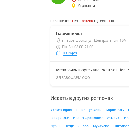
Укрпошта
Барышевка
:
1
из
1
аптека
, где есть
1
шт.
Барышевка
п. Барышевка, ул. Центральная, 15А
Пн-Вс: 08:00-21:00
На карте
Мелатонин Форте капс. №30 Solution 
ЗДРАВОФАРМ ООО
Искать в других регионах
Александрия
Белая Церковь
Борисполь
Запорожье
Ивано-Франковск
Измаил
Ир
Лубны
Луцк
Львов
Мукачево
Николае