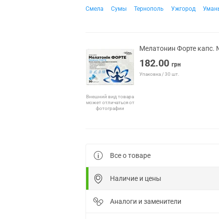
Смела
Сумы
Тернополь
Ужгород
Уман
Мелатонин Форте капс. 
182.00
грн
Упаковка / 30 шт.
Внешний вид товара
может отличаться от
фотографии
Все о товаре
Наличие и цены
Аналоги и заменители