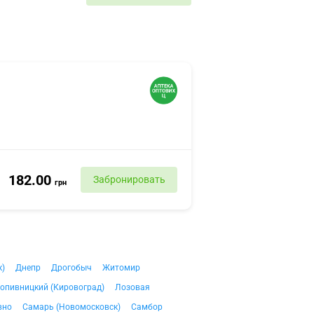
182.00
Забронировать
грн
к)
Днепр
Дрогобыч
Житомир
опивницкий (Кировоград)
Лозовая
вно
Самарь (Новомосковск)
Самбор