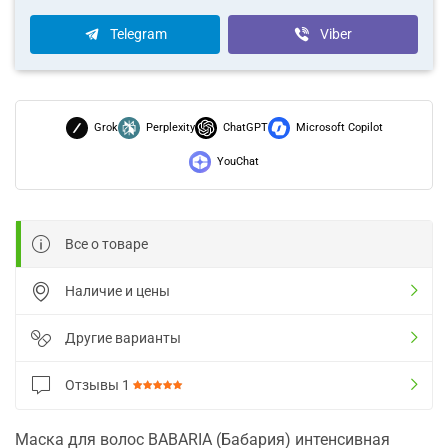
Telegram
Viber
Grok
Perplexity
ChatGPT
Microsoft Copilot
YouChat
Все о товаре
Наличие и цены
Другие варианты
Отзывы
1
Маска для волос BABARIA (Бабария) интенсивная