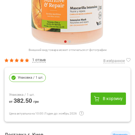
Внешний вид товара может отличаться от фотографии
1 отзыв
В избранное
Упаковка
/ 1 шт.
Упаковка
/ 1 шт.
В корзину
382.50
от
грн
Цена актуальна на
10:00
|
Годен до:
ноябрь 2026
Доставка
г.
Киев
Изменить