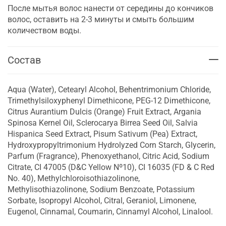
После мытья волос нанести от середины до кончиков
волос, оставить на 2-3 минуты и смыть большим
количеством воды.
Состав
Aqua (Water), Cetearyl Alcohol, Behentrimonium Chloride,
Trimethylsiloxyphenyl Dimethicone, PEG-12 Dimethicone,
Citrus Aurantium Dulcis (Orange) Fruit Extract, Argania
Spinosa Kernel Oil, Sclerocarya Birrea Seed Oil, Salvia
Hispanica Seed Extract, Pisum Sativum (Pea) Extract,
Hydroxypropyltrimonium Hydrolyzed Corn Starch, Glycerin,
Parfum (Fragrance), Phenoxyethanol, Citric Acid, Sodium
Citrate, CI 47005 (D&C Yellow Nº10), CI 16035 (FD & C Red
No. 40), Methylchloroisothiazolinone,
Methylisothiazolinone, Sodium Benzoate, Potassium
Sorbate, Isopropyl Alcohol, Citral, Geraniol, Limonene,
Eugenol, Cinnamal, Coumarin, Cinnamyl Alcohol, Linalool.