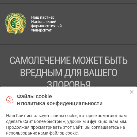
Наш партнер:
Національний
фармацевтичний
університет
САМОЛЕЧЕНИЕ МОЖЕТ БЫТЬ
ВРЕДНЫМ ДЛЯ ВАШЕГО
ЗДОРОВЬЯ
Файлы cookie
ПЕРЕД ПРИМЕНЕНИЕМ ПРЕПАРАТА
и политика конфиденциальности
ПРОКОНСУЛЬТИРУЙТЕСЬ С ВРАЧОМ
Наш Сайт использует файлы cookie, которые помогают нам
✕
ТОВ «АПТЕКА 911.ЮА» Код ЄДРПОУ 43631965.
сделать Сайт более быстрым, удобным и функциональным.
Продолжая просматривать этот Сайт, Вы соглашаетесь на
Отказ от ответственности
использование нами файлов cookie.