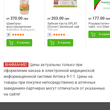
370.00
203.00
177.00
от
грн
от
грн
от
гр
Шампунь-
Зубная паста SPLAT
Розувастатин
восстановление
(Сплат) Зелёный чай
табл. п/о 20м
BABARIA (Бабария)
100 мл
питательный для сухих
В корзи
3
1
волос 500 мл
В корзину
В корзину
ВНИМАНИЕ!
Цены актуальны только при
оформлении заказа в электронной медицинской
информационной системе Аптека 9-1-1. Цены на
товары при покупке непосредственно в аптечных
заведениях-партнерах могут отличаться от указанных
на сайте!