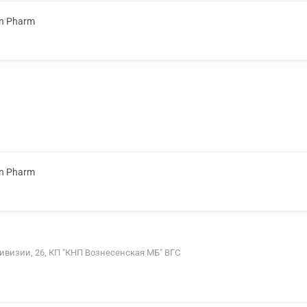
on Pharm
on Pharm
Дивизии, 26, КП "КНП Вознесенская МБ" ВГС