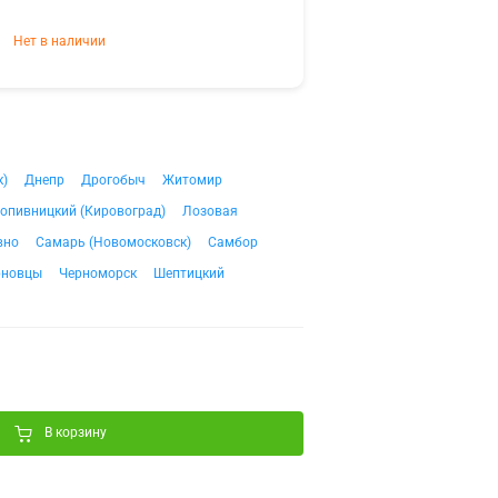
Нет в наличии
к)
Днепр
Дрогобыч
Житомир
опивницкий (Кировоград)
Лозовая
вно
Самарь (Новомосковск)
Самбор
рновцы
Черноморск
Шептицкий
В корзину