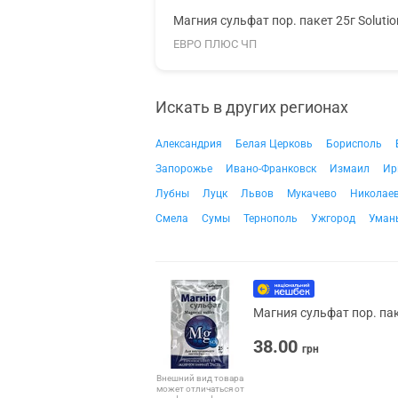
Магния сульфат пор. пакет 25г Soluti
ЕВРО ПЛЮС ЧП
Искать в других регионах
Александрия
Белая Церковь
Борисполь
Запорожье
Ивано-Франковск
Измаил
Ир
Лубны
Луцк
Львов
Мукачево
Николае
Смела
Сумы
Тернополь
Ужгород
Уман
Магния сульфат пор. пак
38.00
грн
Внешний вид товара
может отличаться от