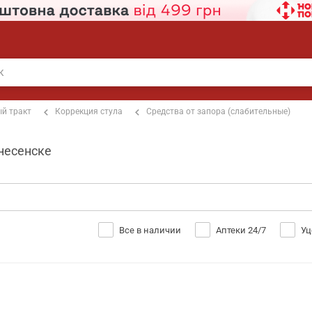
й тракт
Коррекция стула
Средства от запора (слабительные)
знесенске
Все в наличии
Аптеки 24/7
Уц