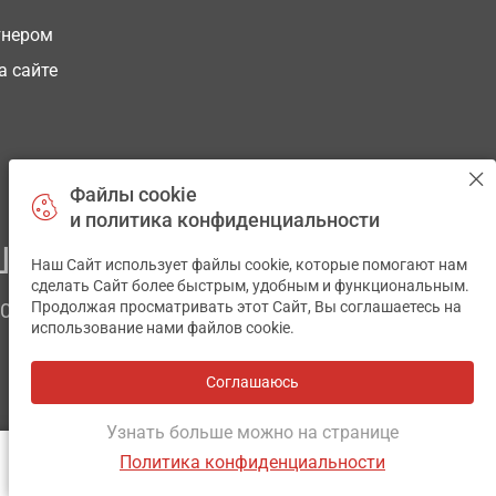
тнером
а сайте
Файлы cookie
и политика конфиденциальности
ЕГО ЗДОРОВЬЯ
Наш Сайт использует файлы cookie, которые помогают нам
✕
сделать Сайт более быстрым, удобным и функциональным.
Продолжая просматривать этот Сайт, Вы соглашаетесь на
ЧОМ
использование нами файлов cookie.
Соглашаюсь
Все аптеки
на карте
Разработка и поддержка сайта -
wu.ua
Узнать больше можно на странице
Политика конфиденциальности
ОТЗЫВЫ