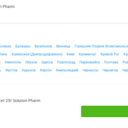
on Pharm
Боярка
Бровары
Васильков
Винница
Горишние Плавни (Комсомольс
пень
Каменское (Днепродзержинск)
Киев
Кременчуг
Кривой Рог
Кр
в
Никополь
Обухов
Одесса
Павлоград
Первомайск
Полтава
Ро
ь
Фастов
Харьков
Херсон
Хмельницкий
Черкассы
Чернигов
Че
ет 25г Solution Pharm