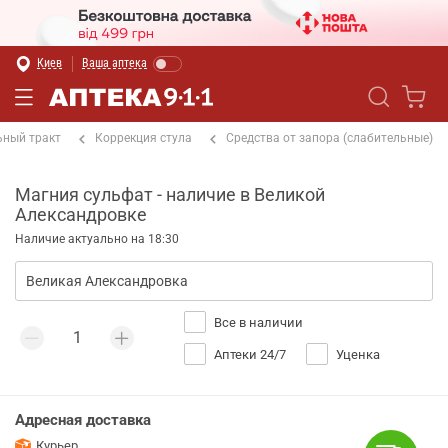
Киев
Ваша аптека
ный тракт
Коррекция стула
Средства от запора (слабительные)
Магния сульфат - наличие в Великой
Александровке
Наличие актуально на 18:30
Все в наличии
Аптеки 24/7
Уценка
Адресная доставка
Курьер