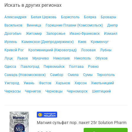
Искать в других регионах
Александрия
Белая Церковь
Борисполь
Боярка
Бровары
Васильков
Винница
Горишние Плавни (Комсомольск)
Днепр
Дрогобыч
Житомир
Запорожье
Ивано-Франковск
Измаил
Ирпень
Каменское (Днепродзержинск)
Киев
Кременчуг
Кривой Рог
Кропивницкий (Кировоград)
Лозовая
Лубны
Луцк
Львов
Мукачево
Николаев
Никополь
Обухов
Одесса
Павлоград
Первомайск
Полтава
Ровно
Самарь (Новомосковск)
Самбор
Смела
Сумы
Тернополь
Ужгород
Умань
Фастов
Харьков
Херсон
Хмельницкий
Черкассы
Чернигов
Черновцы
Черноморск
Шептицкий
Магния сульфат пор. пакет 25г Solution Pharm