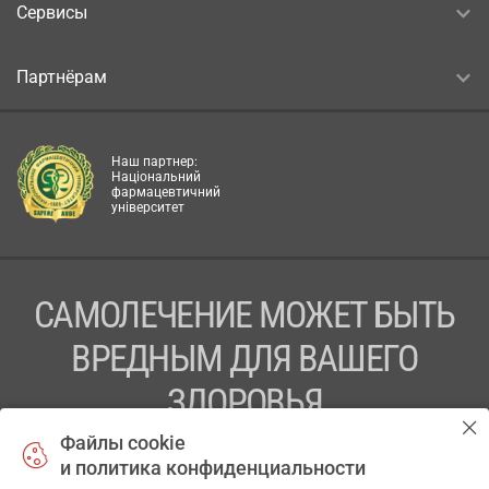
Сервисы
Партнёрам
Наш партнер:
Національний
фармацевтичний
університет
САМОЛЕЧЕНИЕ МОЖЕТ БЫТЬ
ВРЕДНЫМ ДЛЯ ВАШЕГО
ЗДОРОВЬЯ
Файлы cookie
ПЕРЕД ПРИМЕНЕНИЕМ ПРЕПАРАТА
и политика конфиденциальности
ПРОКОНСУЛЬТИРУЙТЕСЬ С ВРАЧОМ