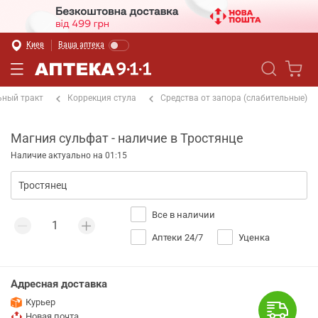
Киев
Ваша аптека
ный тракт
Коррекция стула
Средства от запора (слабительные)
Магния сульфат - наличие в Тростянце
Наличие актуально на 01:15
Все в наличии
Аптеки 24/7
Уценка
Адресная доставка
Курьер
Новая почта