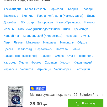
Александрия
Белая Церковь
Борисполь
Боярка
Бровары
Васильков
Винница
Горишние Плавни (Комсомольск)
Днепр
Дрогобыч
Житомир
Запорожье
Ивано-Франковск
Измаил
Ирпень
Каменское (Днепродзержинск)
Киев
Кременчуг
Кривой Рог
Кропивницкий (Кировоград)
Лозовая
Лубны
Луцк
Львов
Мукачево
Николаев
Никополь
Обухов
Одесса
Павлоград
Первомайск
Полтава
Ровно
Самарь (Новомосковск)
Самбор
Смела
Сумы
Тернополь
Ужгород
Умань
Фастов
Харьков
Херсон
Хмельницкий
Черкассы
Чернигов
Черновцы
Черноморск
Шептицкий
Магния сульфат пор. пакет 25г Solution Pharm
38.00
В корзину
грн