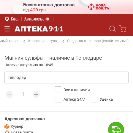
Киев
Ваша аптека
ный тракт
Коррекция стула
Средства от запора (слабительные)
Магния сульфат - наличие в Теплодаре
Наличие актуально на 18:45
Все в наличии
Аптеки 24/7
Уценка
Адресная доставка
Курьер
Новая почта