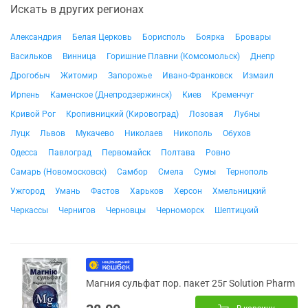
Искать в других регионах
Александрия
Белая Церковь
Борисполь
Боярка
Бровары
Васильков
Винница
Горишние Плавни (Комсомольск)
Днепр
Дрогобыч
Житомир
Запорожье
Ивано-Франковск
Измаил
Ирпень
Каменское (Днепродзержинск)
Киев
Кременчуг
Кривой Рог
Кропивницкий (Кировоград)
Лозовая
Лубны
Луцк
Львов
Мукачево
Николаев
Никополь
Обухов
Одесса
Павлоград
Первомайск
Полтава
Ровно
Самарь (Новомосковск)
Самбор
Смела
Сумы
Тернополь
Ужгород
Умань
Фастов
Харьков
Херсон
Хмельницкий
Черкассы
Чернигов
Черновцы
Черноморск
Шептицкий
Магния сульфат пор. пакет 25г Solution Pharm