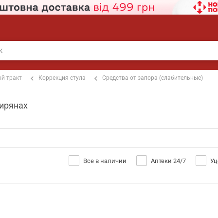
й тракт
Коррекция стула
Средства от запора (слабительные)
кирянах
Все в наличии
Аптеки 24/7
Уц