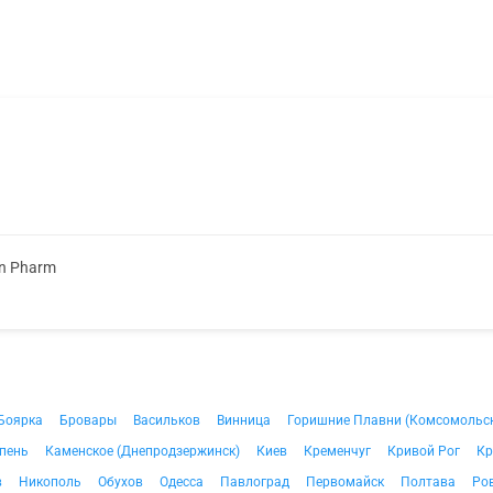
on Pharm
Боярка
Бровары
Васильков
Винница
Горишние Плавни (Комсомольс
пень
Каменское (Днепродзержинск)
Киев
Кременчуг
Кривой Рог
Кр
в
Никополь
Обухов
Одесса
Павлоград
Первомайск
Полтава
Ро