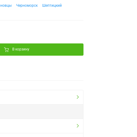
рновцы
Черноморск
Шептицкий
В корзину