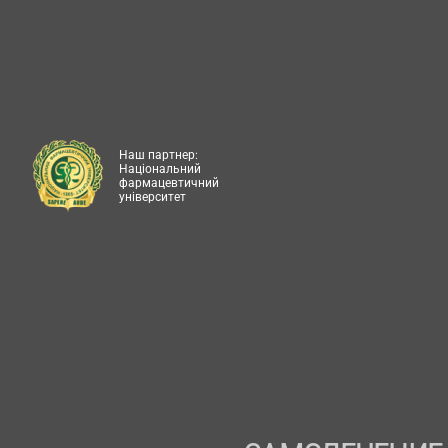
Наш партнер:
Національний
фармацевтичний
університет