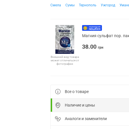
Смела
Сумы
Тернополь
Ужгород
Уман
Магния сульфат пор. пак
38.00
грн
Внешний вид товара
может отличаться от
фотографии
Все о товаре
Наличие и цены
Аналоги и заменители