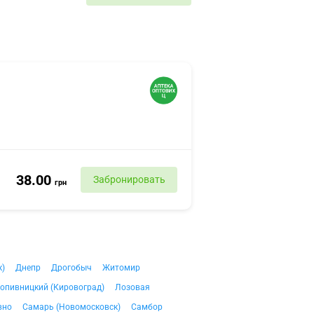
38.00
Забронировать
грн
к)
Днепр
Дрогобыч
Житомир
опивницкий (Кировоград)
Лозовая
вно
Самарь (Новомосковск)
Самбор