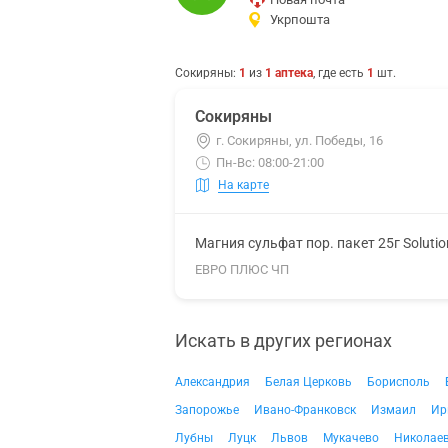
Укрпошта
Сокиряны
:
1
из
1
аптека
, где есть
1
шт.
Сокиряны
г. Сокиряны, ул. Победы, 16
Пн-Вс: 08:00-21:00
На карте
Магния сульфат пор. пакет 25г Soluti
ЕВРО ПЛЮС ЧП
Искать в других регионах
Александрия
Белая Церковь
Борисполь
Запорожье
Ивано-Франковск
Измаил
Ир
Лубны
Луцк
Львов
Мукачево
Николае