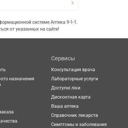
ормационной системе Аптека 9-1-1.
ься от указанных на сайте!
Сервисы
ать
Консультация врача
фото назначения
Лабораторные услуги
а
Доступні ліки
Дисконтная карта
Ваша аптека
заказа
Справочник лекарств
качества
Симптомы и заболевания