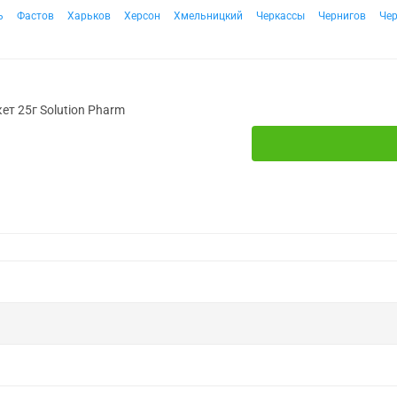
ь
Фастов
Харьков
Херсон
Хмельницкий
Черкассы
Чернигов
Че
ет 25г Solution Pharm