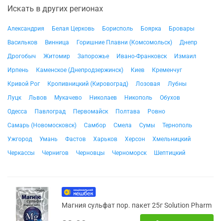
Искать в других регионах
Александрия
Белая Церковь
Борисполь
Боярка
Бровары
Васильков
Винница
Горишние Плавни (Комсомольск)
Днепр
Дрогобыч
Житомир
Запорожье
Ивано-Франковск
Измаил
Ирпень
Каменское (Днепродзержинск)
Киев
Кременчуг
Кривой Рог
Кропивницкий (Кировоград)
Лозовая
Лубны
Луцк
Львов
Мукачево
Николаев
Никополь
Обухов
Одесса
Павлоград
Первомайск
Полтава
Ровно
Самарь (Новомосковск)
Самбор
Смела
Сумы
Тернополь
Ужгород
Умань
Фастов
Харьков
Херсон
Хмельницкий
Черкассы
Чернигов
Черновцы
Черноморск
Шептицкий
Магния сульфат пор. пакет 25г Solution Pharm