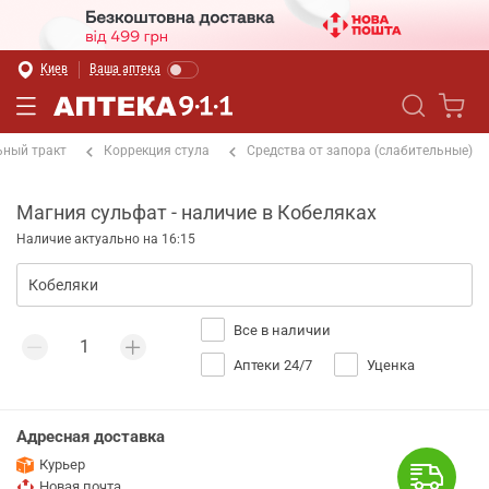
Киев
Ваша аптека
ный тракт
Коррекция стула
Средства от запора (слабительные)
Магния сульфат - наличие в Кобеляках
Наличие актуально на 16:15
Все в наличии
Аптеки 24/7
Уценка
Адресная доставка
Курьер
Новая почта