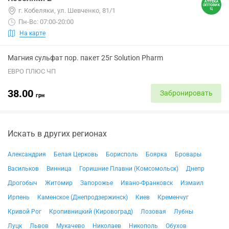
г. Кобеляки, ул. Шевченко, 81/1
Пн-Вс: 07:00-20:00
На карте
Магния сульфат пор. пакет 25г Solution Pharm
ЕВРО ПЛЮС ЧП
38.00
Забронировать
грн
Искать в других регионах
Александрия
Белая Церковь
Борисполь
Боярка
Бровары
Васильков
Винница
Горишние Плавни (Комсомольск)
Днепр
Дрогобыч
Житомир
Запорожье
Ивано-Франковск
Измаил
Ирпень
Каменское (Днепродзержинск)
Киев
Кременчуг
Кривой Рог
Кропивницкий (Кировоград)
Лозовая
Лубны
Луцк
Львов
Мукачево
Николаев
Никополь
Обухов