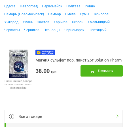
Одесса
Павлоград
Первомайск
Полтава
Ровно
Самарь (Новомосковск)
Самбор
Смела
Сумы
Тернополь
Ужгород
Умань
Фастов
Харьков
Херсон
Хмельницкий
Черкассы
Чернигов
Черновцы
Черноморск
Шептицкий
Магния сульфат пор. пакет 25г Solution Pharm
38.00
В корзину
грн
Внешний вид товара
может отличаться от
фотографии
Все о товаре