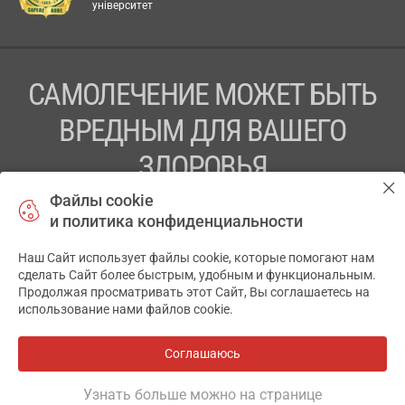
університет
САМОЛЕЧЕНИЕ МОЖЕТ БЫТЬ
ВРЕДНЫМ ДЛЯ ВАШЕГО
ЗДОРОВЬЯ
Файлы cookie
ПЕРЕД ПРИМЕНЕНИЕМ ПРЕПАРАТА
и политика конфиденциальности
ПРОКОНСУЛЬТИРУЙТЕСЬ С ВРАЧОМ
Наш Сайт использует файлы cookie, которые помогают нам
✕
ТОВ «АПТЕКА 911.ЮА» Код ЄДРПОУ 43631965.
сделать Сайт более быстрым, удобным и функциональным.
Продолжая просматривать этот Сайт, Вы соглашаетесь на
Отказ от ответственности
использование нами файлов cookie.
© 2014-2026. Медицинская информационная система
АПТЕКА911.ЮА
Соглашаюсь
Все аптеки
на карте
Разработка и поддержка сайта -
wu.ua
Узнать больше можно на странице