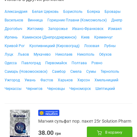
Александрия
Белая Церковь
Борисполь
Боярка
Бровары
Васильков
Винница
Горишние Плавни (Комсомольск)
Днепр
Дрогобыч
Житомир
Запорожье
Ивано-Франковск
Измаил
Ирпень
Каменское (Днепродзержинск)
Киев
Кременчуг
Кривой Рог
Кропивницкий (Кировоград)
Лозовая
Лубны
Луцк
Львов
Мукачево
Николаев
Никополь
Обухов
Одесса
Павлоград
Первомайск
Полтава
Ровно
Самарь (Новомосковск)
Самбор
Смела
Сумы
Тернополь
Ужгород
Умань
Фастов
Харьков
Херсон
Хмельницкий
Черкассы
Чернигов
Черновцы
Черноморск
Шептицкий
Магния сульфат пор. пакет 25г Solution Pharm
38.00
В корзину
грн