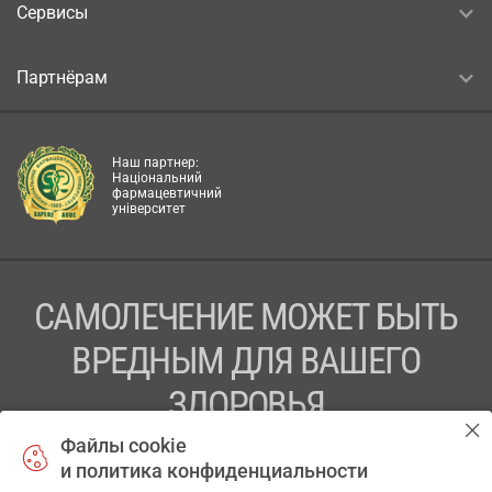
Сервисы
Партнёрам
Наш партнер:
Національний
фармацевтичний
університет
САМОЛЕЧЕНИЕ МОЖЕТ БЫТЬ
ВРЕДНЫМ ДЛЯ ВАШЕГО
ЗДОРОВЬЯ
Файлы cookie
ПЕРЕД ПРИМЕНЕНИЕМ ПРЕПАРАТА
и политика конфиденциальности
ПРОКОНСУЛЬТИРУЙТЕСЬ С ВРАЧОМ