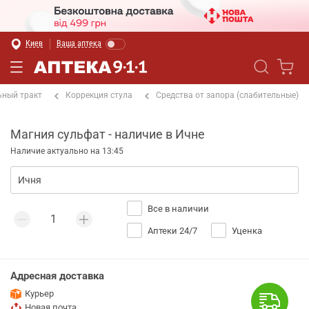
Киев
Ваша аптека
ный тракт
Коррекция стула
Средства от запора (слабительные)
Магния сульфат - наличие в Ичне
Наличие актуально на 13:45
Все в наличии
Аптеки 24/7
Уценка
Адресная доставка
Курьер
Новая почта