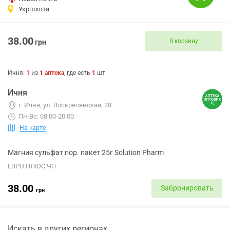
Укрпошта
38.00
В корзину
грн
Ичня
:
1
из
1
аптека
, где есть
1
шт.
Ичня
г. Ичня, ул. Воскресенская, 28
Пн-Вс: 08:00-20:00
На карте
Магния сульфат пор. пакет 25г Solution Pharm
ЕВРО ПЛЮС ЧП
38.00
Забронировать
грн
Искать в других регионах