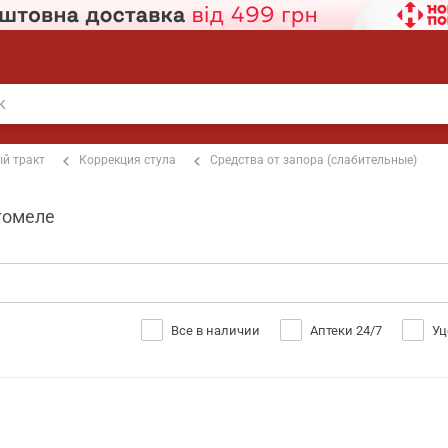
й тракт
Коррекция стула
Средства от запора (слабительные)
стомеле
Все в наличии
Аптеки 24/7
Уц