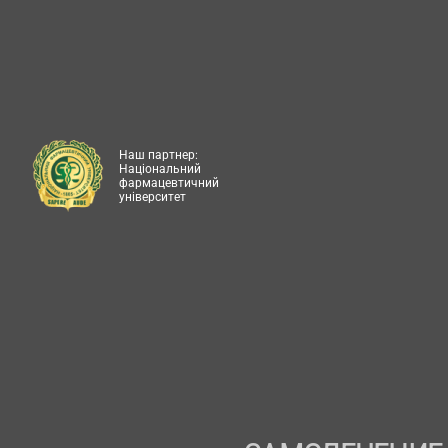
Наш партнер:
Національний
фармацевтичний
університет