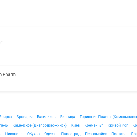
6Г
on Pharm
Боярка
Бровары
Васильков
Винница
Горишние Плавни (Комсомольс
пень
Каменское (Днепродзержинск)
Киев
Кременчуг
Кривой Рог
Кр
в
Никополь
Обухов
Одесса
Павлоград
Первомайск
Полтава
Ро