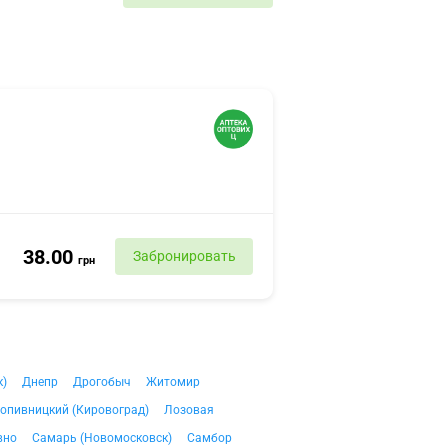
38.00
Забронировать
грн
к)
Днепр
Дрогобыч
Житомир
опивницкий (Кировоград)
Лозовая
вно
Самарь (Новомосковск)
Самбор