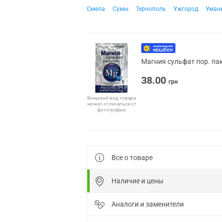
Смела
Сумы
Тернополь
Ужгород
Уман
Магния сульфат пор. пак
38.00
грн
Внешний вид товара
может отличаться от
фотографии
Все о товаре
Наличие и цены
Аналоги и заменители