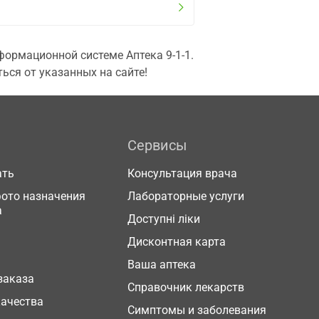
ормационной системе Аптека 9-1-1.
ься от указанных на сайте!
Сервисы
ать
Консультация врача
фото назначения
Лабораторные услуги
а
Доступні ліки
Дисконтная карта
Ваша аптека
заказа
Справочник лекарств
качества
Симптомы и заболевания