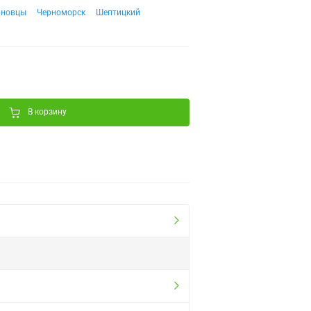
рновцы
Черноморск
Шептицкий
В корзину