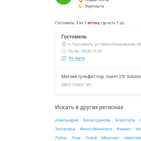
Укрпошта
Гостомель
:
1
из
1
аптека
, где есть
1
шт.
Гостомель
п. Гостомель, ул.Свято-Покровская, 8
Пн-Вс: 08:00-21:00
На карте
Магния сульфат пор. пакет 25г Soluti
ЕВРО ПЛЮС ЧП
Искать в других регионах
Александрия
Белая Церковь
Борисполь
Запорожье
Ивано-Франковск
Измаил
Ир
Лубны
Луцк
Львов
Мукачево
Николае