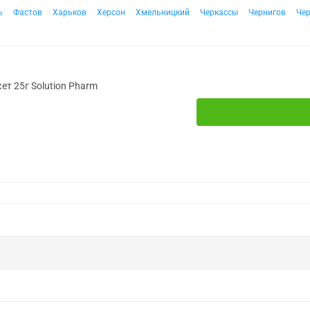
ь
Фастов
Харьков
Херсон
Хмельницкий
Черкассы
Чернигов
Че
ет 25г Solution Pharm