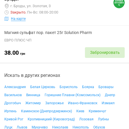
г. Броды, ул. Золотая, 3
Закрыто
.
Пн-Вс: 08:00-20:00
На карте
Магния сульфат пор. пакет 25г Solution Pharm
ЕВРО ПЛЮС ЧП
38.00
Забронировать
грн
Искать в других регионах
Александрия
Белая Церковь
Борисполь
Боярка
Бровары
Васильков
Винница
Горишние Плавни (Комсомольск)
Днепр
Дрогобыч
Житомир
Запорожье
Ивано-Франковск
Измаил
Ирпень
Каменское (Днепродзержинск)
Киев
Кременчуг
Кривой Рог
Кропивницкий (Кировоград)
Лозовая
Лубны
Луцк
Львов
Мукачево
Николаев
Никополь
Обухов