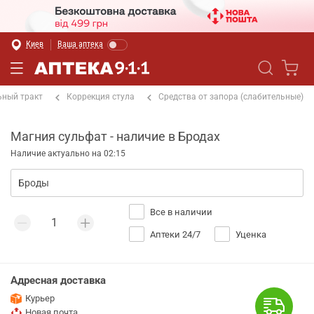
Киев
Ваша аптека
ный тракт
Коррекция стула
Средства от запора (слабительные)
Магния сульфат - наличие в Бродах
Наличие актуально на 02:15
Все в наличии
Аптеки 24/7
Уценка
Адресная доставка
Курьер
Новая почта