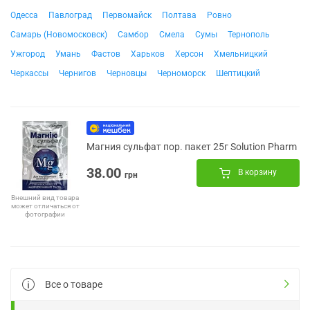
Одесса
Павлоград
Первомайск
Полтава
Ровно
Самарь (Новомосковск)
Самбор
Смела
Сумы
Тернополь
Ужгород
Умань
Фастов
Харьков
Херсон
Хмельницкий
Черкассы
Чернигов
Черновцы
Черноморск
Шептицкий
Магния сульфат пор. пакет 25г Solution Pharm
38.00
В корзину
грн
Внешний вид товара
может отличаться от
фотографии
Все о товаре