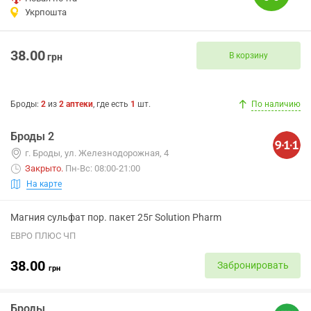
Укрпошта
38.00
В корзину
грн
Броды
:
2
из
2
аптеки
, где есть
1
шт.
По наличию
Броды 2
г. Броды, ул. Железнодорожная, 4
Закрыто
.
Пн-Вс: 08:00-21:00
На карте
Магния сульфат пор. пакет 25г Solution Pharm
ЕВРО ПЛЮС ЧП
38.00
Забронировать
грн
Броды