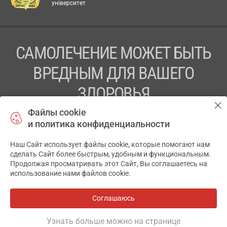
університет
САМОЛЕЧЕНИЕ МОЖЕТ БЫТЬ
ВРЕДНЫМ ДЛЯ ВАШЕГО
ЗДОРОВЬЯ
Файлы cookie
ПЕРЕД ПРИМЕНЕНИЕМ ПРЕПАРАТА
и политика конфиденциальности
ПРОКОНСУЛЬТИРУЙТЕСЬ С ВРАЧОМ
Наш Сайт использует файлы cookie, которые помогают нам
✕
ТОВ «АПТЕКА 911.ЮА» Код ЄДРПОУ 43631965.
сделать Сайт более быстрым, удобным и функциональным.
Продолжая просматривать этот Сайт, Вы соглашаетесь на
Отказ от ответственности
использование нами файлов cookie.
© 2014-2026. Медицинская информационная система
АПТЕКА911.ЮА
Соглашаюсь
Все аптеки
на карте
Разработка и поддержка сайта -
wu.ua
Узнать больше можно на странице