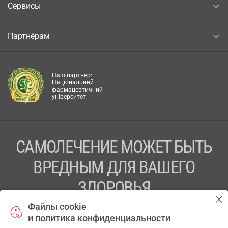
Сервисы
Партнёрам
Наш партнер:
Національний
фармацевтичний
університет
САМОЛЕЧЕНИЕ МОЖЕТ БЫТЬ
ВРЕДНЫМ ДЛЯ ВАШЕГО
ЗДОРОВЬЯ
Файлы cookie
ПЕРЕД ПРИМЕНЕНИЕМ ПРЕПАРАТА
и политика конфиденциальности
ПРОКОНСУЛЬТИРУЙТЕСЬ С ВРАЧОМ