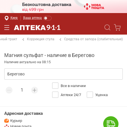
Киев
Ваша аптека
ный тракт
Коррекция стула
Средства от запора (слабительные)
Магния сульфат - наличие в Берегово
Наличие актуально на 08:15
Все в наличии
Аптеки 24/7
Уценка
Адресная доставка
Курьер
Новая почта