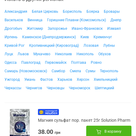
Александрия
Белая Церковь
Борисполь
Боярка
Бровары
Васильков
Винница
Горишние Плавни (Комсомольск)
Днепр
Дрогобыч
Житомир
Запорожье
Ивано-Франковск
Измаил
Ирпень
Каменское (Днепродзержинск)
Киев
Кременчуг
Кривой Рог
Кропивницкий (Кировоград)
Лозовая
Лубны
Луцк
Львов
Мукачево
Николаев
Никополь
Обухов
Одесса
Павлоград
Первомайск
Полтава
Ровно
Самарь (Новомосковск)
Самбор
Смела
Сумы
Тернополь
Ужгород
Умань
Фастов
Харьков
Херсон
Хмельницкий
Черкассы
Чернигов
Черновцы
Черноморск
Шептицкий
Магния сульфат пор. пакет 25г Solution Pharm
38.00
В корзину
грн