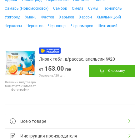
Самарь (Новомосковск)
Самбор
Смела
Сумы
Тернополь
Ужгород
Умань
Фастов
Харьков
Херсон
Хмельницкий
Черкассы
Чернигов
Черновцы
Черноморск
Шептицкий
Лизак табл. д/рассас. апельсин №20
153.00
от
грн
В корзину
Упаковка / 20 шт.
Внешний вид товара
может отличаться от
фотографии
Все о товаре
Инструкция производителя