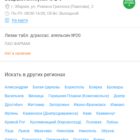
г. Збараж, ул. Романа Гралюка (Павлова), 2
Пн-Пт: 08:00-16:00; Сб-Вс: Выходной
На карте
Лизак табл. д/рассас. апельсин №20
ПАО ФАРМАК
Нет в наличии
Искать в других регионах
Александрия
Белая Церковь
Борисполь
Боярка
Бровары
Васильков
Винница
Горишние Плавни (Комсомольск)
Днепр
Дрогобыч
Житомир
Запорожье
Ивано-Франковск
Измаил
Ирпень
Каменское (Днепродзержинск)
Киев
Кременчуг
Кривой Рог
Кропивницкий (Кировоград)
Лозовая
Лубны
Луцк
Львов
Мукачево
Николаев
Никополь
Обухов
Одесса
Павлоград
Первомайск
Полтава
Ровно