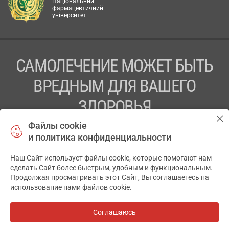
Національний
фармацевтичний
університет
САМОЛЕЧЕНИЕ МОЖЕТ БЫТЬ
ВРЕДНЫМ ДЛЯ ВАШЕГО
ЗДОРОВЬЯ
Файлы cookie
ПЕРЕД ПРИМЕНЕНИЕМ ПРЕПАРАТА
и политика конфиденциальности
ПРОКОНСУЛЬТИРУЙТЕСЬ С ВРАЧОМ
Наш Сайт использует файлы cookie, которые помогают нам
✕
ТОВ «АПТЕКА 911.ЮА» Код ЄДРПОУ 43631965.
сделать Сайт более быстрым, удобным и функциональным.
Продолжая просматривать этот Сайт, Вы соглашаетесь на
Отказ от ответственности
использование нами файлов cookie.
© 2014-2026. Медицинская информационная система
АПТЕКА911.ЮА
Соглашаюсь
Все аптеки
на карте