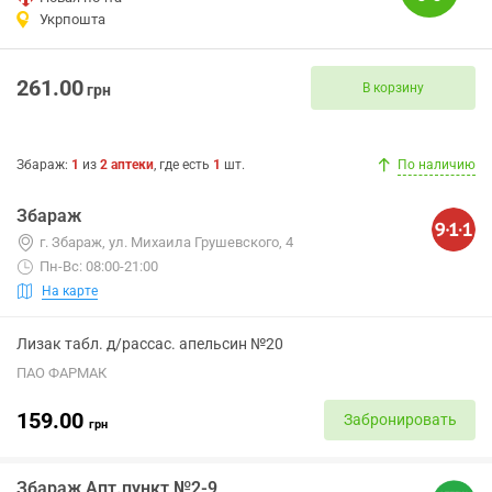
Укрпошта
261.00
В корзину
грн
Збараж
:
1
из
2
аптеки
, где есть
1
шт.
По наличию
Збараж
г. Збараж, ул. Михаила Грушевского, 4
Пн-Вс: 08:00-21:00
На карте
Лизак табл. д/рассас. апельсин №20
ПАО ФАРМАК
159.00
Забронировать
грн
Збараж Апт.пункт №2-9