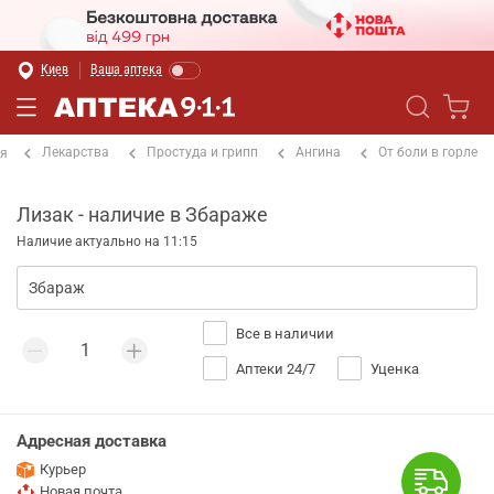
Киев
Ваша аптека
Лекарства
Простуда и грипп
Ангина
От боли в горле
ая
Лизак - наличие в Збараже
Наличие актуально на 11:15
Все в наличии
Аптеки 24/7
Уценка
Адресная доставка
Курьер
Новая почта