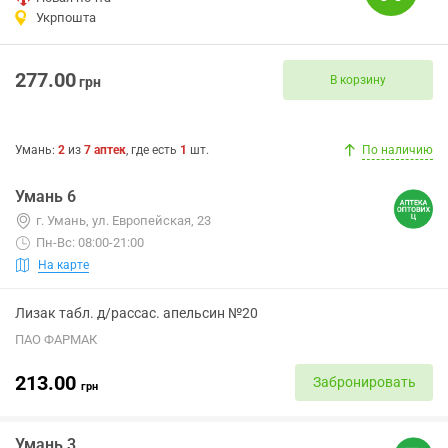
Укрпошта
277.00
В корзину
грн
Умань
:
2
из
7
аптек
, где есть
1
шт.
По наличию
Умань 6
г. Умань, ул. Европейская, 23
Пн-Вс: 08:00-21:00
На карте
Лизак табл. д/рассас. апельсин №20
ПАО ФАРМАК
213.00
Забронировать
грн
Умань 3