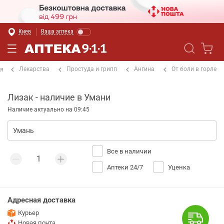
Киев
Ваша аптека
Лекарства
Простуда и грипп
Ангина
От боли в горле
ая
Лизак - наличие в Умани
Наличие актуально на 09:45
Все в наличии
Аптеки 24/7
Уценка
Адресная доставка
Курьер
Новая почта