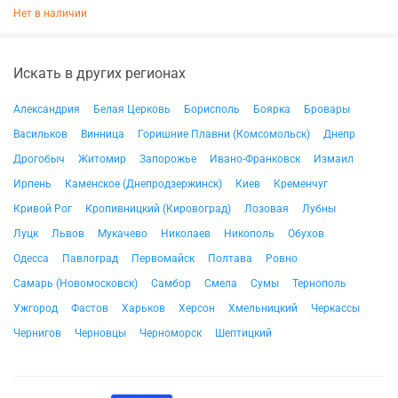
Нет в наличии
Искать в других регионах
Александрия
Белая Церковь
Борисполь
Боярка
Бровары
Васильков
Винница
Горишние Плавни (Комсомольск)
Днепр
Дрогобыч
Житомир
Запорожье
Ивано-Франковск
Измаил
Ирпень
Каменское (Днепродзержинск)
Киев
Кременчуг
Кривой Рог
Кропивницкий (Кировоград)
Лозовая
Лубны
Луцк
Львов
Мукачево
Николаев
Никополь
Обухов
Одесса
Павлоград
Первомайск
Полтава
Ровно
Самарь (Новомосковск)
Самбор
Смела
Сумы
Тернополь
Ужгород
Фастов
Харьков
Херсон
Хмельницкий
Черкассы
Чернигов
Черновцы
Черноморск
Шептицкий