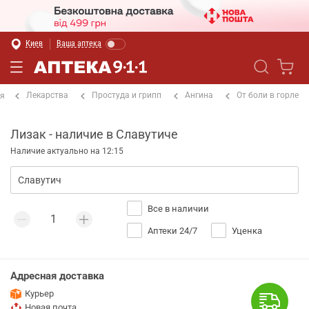
Киев
Ваша аптека
Лекарства
Простуда и грипп
Ангина
От боли в горле
ая
Лизак - наличие в Славутиче
Наличие актуально на 12:15
Все в наличии
Аптеки 24/7
Уценка
Адресная доставка
Курьер
Новая почта