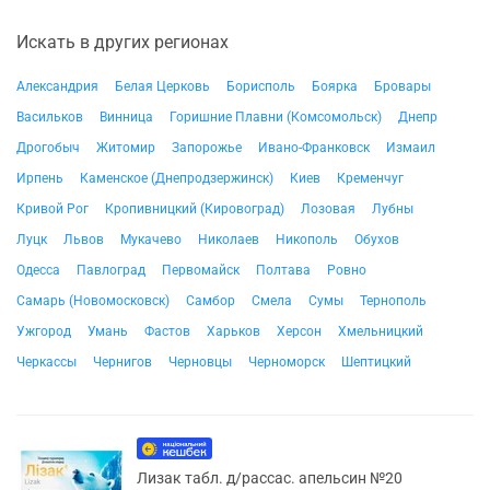
Искать в других регионах
Александрия
Белая Церковь
Борисполь
Боярка
Бровары
Васильков
Винница
Горишние Плавни (Комсомольск)
Днепр
Дрогобыч
Житомир
Запорожье
Ивано-Франковск
Измаил
Ирпень
Каменское (Днепродзержинск)
Киев
Кременчуг
Кривой Рог
Кропивницкий (Кировоград)
Лозовая
Лубны
Луцк
Львов
Мукачево
Николаев
Никополь
Обухов
Одесса
Павлоград
Первомайск
Полтава
Ровно
Самарь (Новомосковск)
Самбор
Смела
Сумы
Тернополь
Ужгород
Умань
Фастов
Харьков
Херсон
Хмельницкий
Черкассы
Чернигов
Черновцы
Черноморск
Шептицкий
Лизак табл. д/рассас. апельсин №20