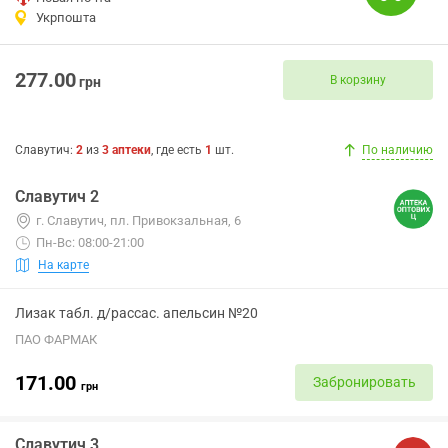
Укрпошта
277.00
В корзину
грн
Славутич
:
2
из
3
аптеки
, где есть
1
шт.
По наличию
Славутич 2
г. Славутич, пл. Привокзальная, 6
Пн-Вс: 08:00-21:00
На карте
Лизак табл. д/рассас. апельсин №20
ПАО ФАРМАК
171.00
Забронировать
грн
Славутич 3