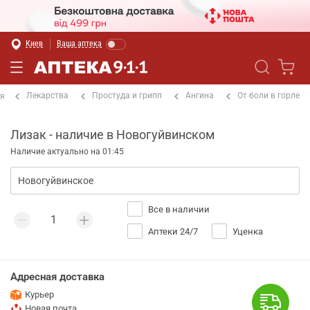
Киев
Ваша аптека
Лекарства
Простуда и грипп
Ангина
От боли в горле
ая
Лизак - наличие в Новогуйвинском
Наличие актуально на 01:45
Все в наличии
Аптеки 24/7
Уценка
Адресная доставка
Курьер
Новая почта