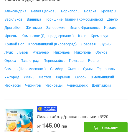
Александрия
Белая Церковь
Борисполь
Боярка
Бровары
Васильков
Винница
Горишние Плавни (Комсомольск)
Днепр
Дрогобыч
Житомир
Запорожье
Ивано-Франковск
Измаил
Ирпень
Каменское (Днепродзержинск)
Киев
Кременчуг
Кривой Рог
Кропивницкий (Кировоград)
Лозовая
Лубны
Луцк
Львов
Мукачево
Николаев
Никополь
Обухов
Одесса
Павлоград
Первомайск
Полтава
Ровно
Самарь (Новомосковск)
Самбор
Смела
Сумы
Тернополь
Ужгород
Умань
Фастов
Харьков
Херсон
Хмельницкий
Черкассы
Чернигов
Черновцы
Черноморск
Шептицкий
Лизак табл. д/рассас. апельсин №20
145.00
от
грн
В корзину