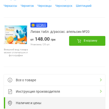
Черкассы
Чернигов
Черновцы
Черноморск
Шептицкий
Лизак табл. д/рассас. апельсин №20
148.00
от
грн
В корзину
Упаковка / 20 шт.
Внешний вид товара
может отличаться от
фотографии
Все о товаре
Инструкция производителя
Наличие и цены