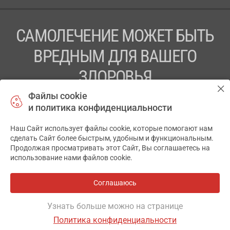
САМОЛЕЧЕНИЕ МОЖЕТ БЫТЬ
ВРЕДНЫМ ДЛЯ ВАШЕГО
ЗДОРОВЬЯ
Файлы cookie
ПЕРЕД ПРИМЕНЕНИЕМ ПРЕПАРАТА
и политика конфиденциальности
ПРОКОНСУЛЬТИРУЙТЕСЬ С ВРАЧОМ
Наш Сайт использует файлы cookie, которые помогают нам
✕
ТОВ «АПТЕКА 911.ЮА» Код ЄДРПОУ 43631965.
сделать Сайт более быстрым, удобным и функциональным.
Продолжая просматривать этот Сайт, Вы соглашаетесь на
Отказ от ответственности
использование нами файлов cookie.
© 2014-2026. Медицинская информационная система
АПТЕКА911.ЮА
Соглашаюсь
Все аптеки
на карте
Разработка и поддержка сайта -
wu.ua
Узнать больше можно на странице
Политика конфиденциальности
ОСНОВНОЕ
ИНСТРУКЦИЯ
ГДЕ ЕСТЬ
АНАЛОГИ
ОТЗЫВЫ