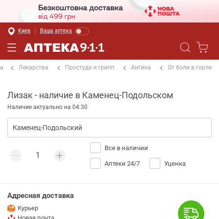
Киев
Ваша аптека
Лекарства
Простуда и грипп
Ангина
От боли в горле
ая
Лизак - наличие в Каменец-Подольском
Наличие актуально на 04:30
Все в наличии
Аптеки 24/7
Уценка
Адресная доставка
Курьер
Новая почта