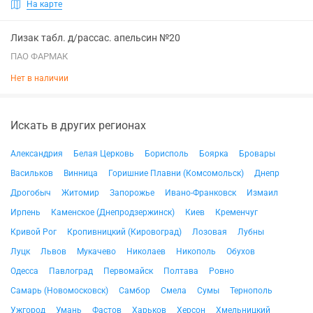
На карте
Лизак табл. д/рассас. апельсин №20
ПАО ФАРМАК
Нет в наличии
Искать в других регионах
Александрия
Белая Церковь
Борисполь
Боярка
Бровары
Васильков
Винница
Горишние Плавни (Комсомольск)
Днепр
Дрогобыч
Житомир
Запорожье
Ивано-Франковск
Измаил
Ирпень
Каменское (Днепродзержинск)
Киев
Кременчуг
Кривой Рог
Кропивницкий (Кировоград)
Лозовая
Лубны
Луцк
Львов
Мукачево
Николаев
Никополь
Обухов
Одесса
Павлоград
Первомайск
Полтава
Ровно
Самарь (Новомосковск)
Самбор
Смела
Сумы
Тернополь
Ужгород
Умань
Фастов
Харьков
Херсон
Хмельницкий