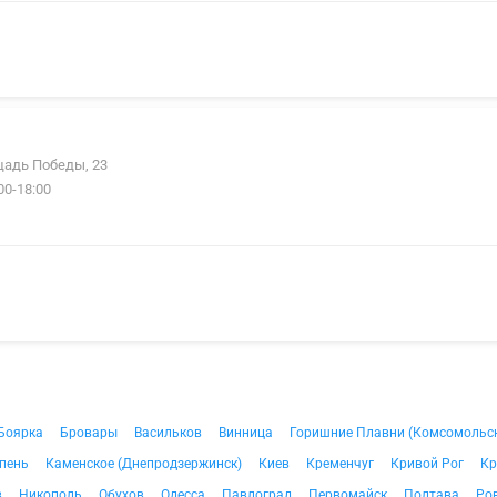
ощадь Победы, 23
00-18:00
Боярка
Бровары
Васильков
Винница
Горишние Плавни (Комсомольс
пень
Каменское (Днепродзержинск)
Киев
Кременчуг
Кривой Рог
Кр
в
Никополь
Обухов
Одесса
Павлоград
Первомайск
Полтава
Ро