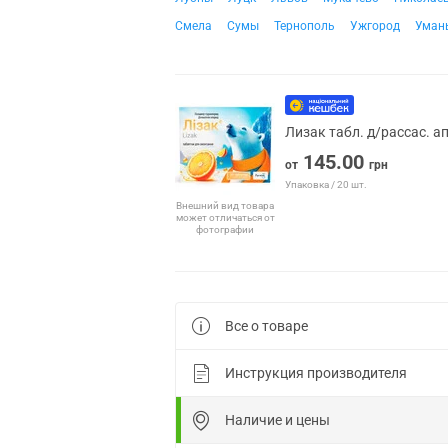
Смела
Сумы
Тернополь
Ужгород
Уман
Лизак табл. д/рассас. 
145.00
от
грн
Упаковка / 20 шт.
Внешний вид товара
может отличаться от
фотографии
Все о товаре
Инструкция производителя
Наличие и цены