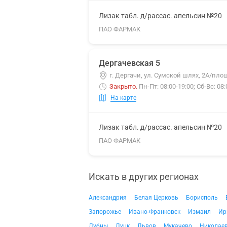
Лизак табл. д/рассас. апельсин №20
ПАО ФАРМАК
Дергачевская 5
г. Дергачи, ул. Сумской шлях, 2А/пл
Закрыто
.
Пн-Пт: 08:00-19:00; Сб-Вс: 08:
На карте
Лизак табл. д/рассас. апельсин №20
ПАО ФАРМАК
Искать в других регионах
Александрия
Белая Церковь
Борисполь
Запорожье
Ивано-Франковск
Измаил
Ир
Лубны
Луцк
Львов
Мукачево
Николае