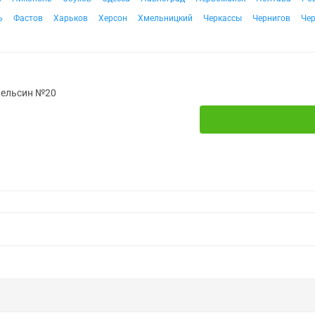
ь
Фастов
Харьков
Херсон
Хмельницкий
Черкассы
Чернигов
Че
апельсин №20