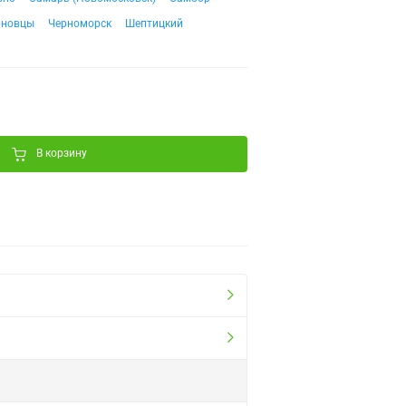
рновцы
Черноморск
Шептицкий
В корзину