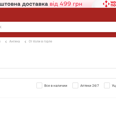
п
Ангина
От боли в горле
Все в наличии
Аптеки 24/7
Уц