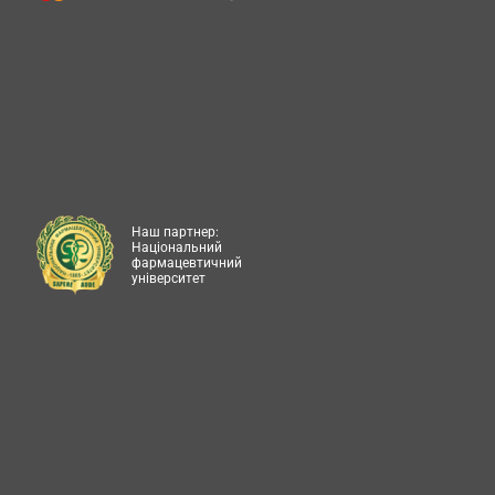
Наш партнер:
Національний
фармацевтичний
університет