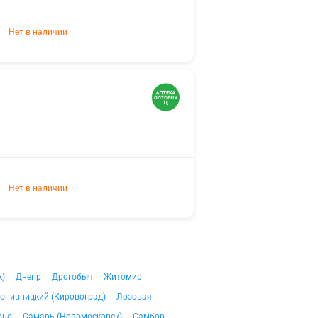
Нет в наличии
Нет в наличии
к)
Днепр
Дрогобыч
Житомир
опивницкий (Кировоград)
Лозовая
вно
Самарь (Новомосковск)
Самбор