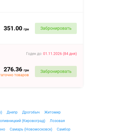
351.00
Забронировать
грн
Годен до
:
01.11.2026
(
84
дня
)
276.36
грн
Забронировать
таточно товаров
к)
Днепр
Дрогобыч
Житомир
опивницкий (Кировоград)
Лозовая
вно
Самарь (Новомосковск)
Самбор