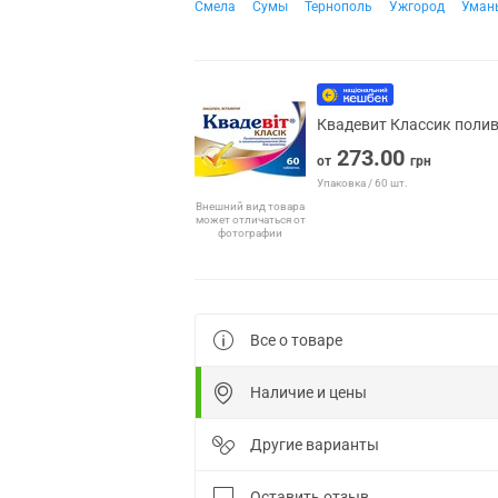
Смела
Сумы
Тернополь
Ужгород
Уман
Квадевит Классик полив
273.00
от
грн
Упаковка / 60 шт.
Внешний вид товара
может отличаться от
фотографии
Все о товаре
Наличие и цены
Другие варианты
Оставить отзыв