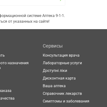
ормационной системе Аптека 9-1-1.
ься от указанных на сайте!
Сервисы
ать
Консультация врача
фото назначения
Лабораторные услуги
а
Доступні ліки
Дисконтная карта
Ваша аптека
заказа
Справочник лекарств
качества
Симптомы и заболевания