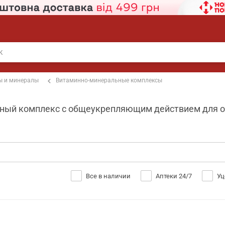
ы и минералы
Витаминно-минеральные комплексы
ный комплекс с общеукрепляющим действием для ор
Все в наличии
Аптеки 24/7
Уц