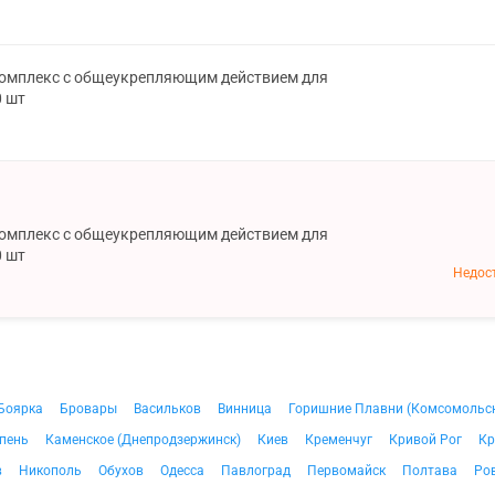
омплекс с общеукрепляющим действием для
0 шт
омплекс с общеукрепляющим действием для
0 шт
Недос
Боярка
Бровары
Васильков
Винница
Горишние Плавни (Комсомольс
пень
Каменское (Днепродзержинск)
Киев
Кременчуг
Кривой Рог
Кр
в
Никополь
Обухов
Одесса
Павлоград
Первомайск
Полтава
Ро