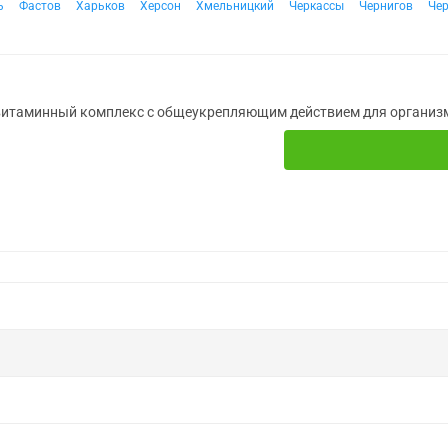
ь
Фастов
Харьков
Херсон
Хмельницкий
Черкассы
Чернигов
Че
итаминный комплекс с общеукрепляющим действием для организма