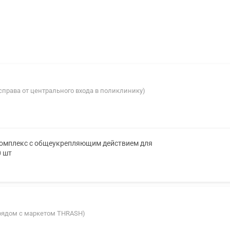
(справа от центрального входа в поликлинику)
омплекс с общеукрепляющим действием для
0 шт
 (рядом с маркетом THRASH)