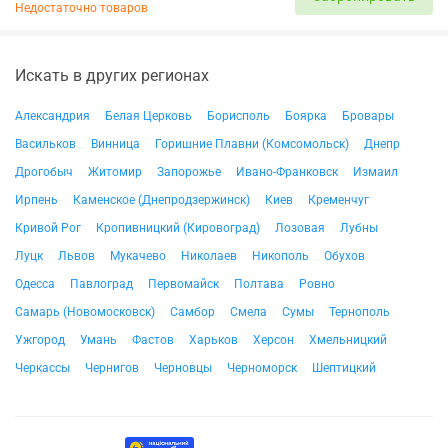
Недостаточно товаров
Искать в других регионах
Александрия
Белая Церковь
Борисполь
Боярка
Бровары
Васильков
Винница
Горишние Плавни (Комсомольск)
Днепр
Дрогобыч
Житомир
Запорожье
Ивано-Франковск
Измаил
Ирпень
Каменское (Днепродзержинск)
Киев
Кременчуг
Кривой Рог
Кропивницкий (Кировоград)
Лозовая
Лубны
Луцк
Львов
Мукачево
Николаев
Никополь
Обухов
Одесса
Павлоград
Первомайск
Полтава
Ровно
Самарь (Новомосковск)
Самбор
Смела
Сумы
Тернополь
Ужгород
Умань
Фастов
Харьков
Херсон
Хмельницкий
Черкассы
Чернигов
Черновцы
Черноморск
Шептицкий