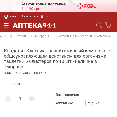
Киев
Ваша аптека
БАДы
Витамины и минералы
Витаминно-минеральные комплексы
Квадевит Классик поливитаминный комплекс с
общеукрепляющим действием для организма
таблетки 6 блистеров по 10 шт - наличие в
Тыврове
Наличие актуально на 16:15
Все в наличии
Аптеки 24/7
Уценка