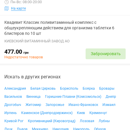
Пн-Вс: 08:00-20:00
На карте
Квадевит Классик поливитаминный комплекс с
общеукрепляющим действием для организма таблетки 6
блистеров по 10 шт
КИЕВСКИЙ ВИТАМИННЫЙ ЗАВОД АО
477.00
грн
Забронировать
Недостаточно товаров
Искать в других регионах
Александрия
Белая Церковь
Борисполь
Боярка
Бровары
Васильков
Винница
Горишние Плавни (Комсомольск)
Днепр
Дрогобыч
Житомир
Запорожье
Ивано-Франковск
Измаил
Ирпень
Каменское (Днепродзержинск)
Киев
Кременчуг
Кривой Рог
Кропивницкий (Кировоград)
Лозовая
Лубны
Луцк
Львов
Мукачево
Николаев
Никополь
Обухов