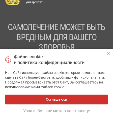
університет
САМОЛЕЧЕНИЕ МОЖЕТ БЫТЬ
ВРЕДНЫМ ДЛЯ ВАШЕГО
ЗДОРОВЬЯ
Файлы cookie
ПЕРЕД ПРИМЕНЕНИЕМ ПРЕПАРАТА
и политика конфиденциальности
ПРОКОНСУЛЬТИРУЙТЕСЬ С ВРАЧОМ
Наш Сайт использует файлы cookie, которые помогают нам
✕
ТОВ «АПТЕКА 911.ЮА» Код ЄДРПОУ 43631965.
сделать Сайт более быстрым, удобным и функциональным.
Продолжая просматривать этот Сайт, Вы соглашаетесь на
Отказ от ответственности
использование нами файлов cookie.
© 2014-2026. Медицинская информационная система
АПТЕКА911.ЮА
Соглашаюсь
Все аптеки
на карте
Разработка и поддержка сайта -
wu.ua
Узнать больше можно на странице