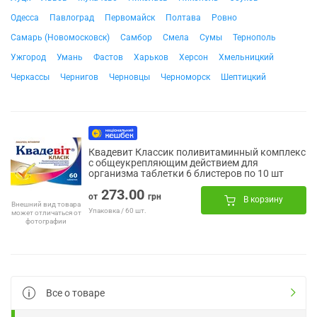
Одесса
Павлоград
Первомайск
Полтава
Ровно
Самарь (Новомосковск)
Самбор
Смела
Сумы
Тернополь
Ужгород
Умань
Фастов
Харьков
Херсон
Хмельницкий
Черкассы
Чернигов
Черновцы
Черноморск
Шептицкий
Квадевит Классик поливитаминный комплекс
с общеукрепляющим действием для
организма таблетки 6 блистеров по 10 шт
273.00
от
грн
В корзину
Внешний вид товара
Упаковка / 60 шт.
может отличаться от
фотографии
Все о товаре