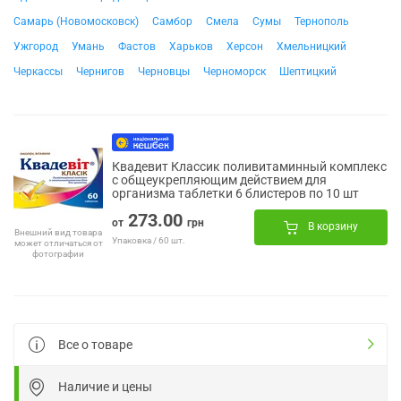
Самарь (Новомосковск)
Самбор
Смела
Сумы
Тернополь
Ужгород
Умань
Фастов
Харьков
Херсон
Хмельницкий
Черкассы
Чернигов
Черновцы
Черноморск
Шептицкий
Квадевит Классик поливитаминный комплекс
с общеукрепляющим действием для
организма таблетки 6 блистеров по 10 шт
273.00
от
грн
В корзину
Внешний вид товара
Упаковка / 60 шт.
может отличаться от
фотографии
Все о товаре
Наличие и цены