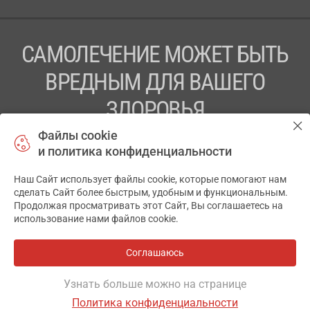
САМОЛЕЧЕНИЕ МОЖЕТ БЫТЬ
ВРЕДНЫМ ДЛЯ ВАШЕГО
ЗДОРОВЬЯ
Файлы cookie
ПЕРЕД ПРИМЕНЕНИЕМ ПРЕПАРАТА
и политика конфиденциальности
ПРОКОНСУЛЬТИРУЙТЕСЬ С ВРАЧОМ
Наш Сайт использует файлы cookie, которые помогают нам
✕
ТОВ «АПТЕКА 911.ЮА» Код ЄДРПОУ 43631965.
сделать Сайт более быстрым, удобным и функциональным.
Продолжая просматривать этот Сайт, Вы соглашаетесь на
Отказ от ответственности
использование нами файлов cookie.
© 2014-2026. Медицинская информационная система
АПТЕКА911.ЮА
Соглашаюсь
Все аптеки
на карте
Разработка и поддержка сайта -
wu.ua
Узнать больше можно на странице
Политика конфиденциальности