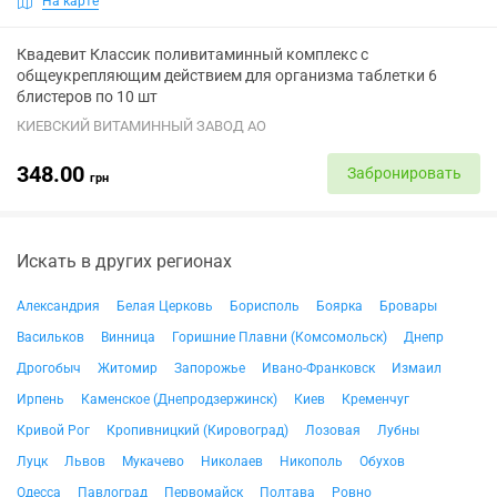
На карте
Квадевит Классик поливитаминный комплекс с
общеукрепляющим действием для организма таблетки 6
блистеров по 10 шт
КИЕВСКИЙ ВИТАМИННЫЙ ЗАВОД АО
348.00
Забронировать
грн
Искать в других регионах
Александрия
Белая Церковь
Борисполь
Боярка
Бровары
Васильков
Винница
Горишние Плавни (Комсомольск)
Днепр
Дрогобыч
Житомир
Запорожье
Ивано-Франковск
Измаил
Ирпень
Каменское (Днепродзержинск)
Киев
Кременчуг
Кривой Рог
Кропивницкий (Кировоград)
Лозовая
Лубны
Луцк
Львов
Мукачево
Николаев
Никополь
Обухов
Одесса
Павлоград
Первомайск
Полтава
Ровно