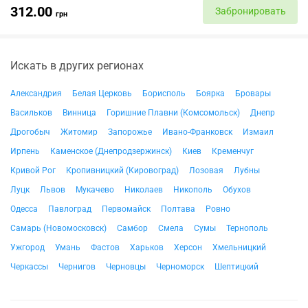
312.00
Забронировать
грн
Искать в других регионах
Александрия
Белая Церковь
Борисполь
Боярка
Бровары
Васильков
Винница
Горишние Плавни (Комсомольск)
Днепр
Дрогобыч
Житомир
Запорожье
Ивано-Франковск
Измаил
Ирпень
Каменское (Днепродзержинск)
Киев
Кременчуг
Кривой Рог
Кропивницкий (Кировоград)
Лозовая
Лубны
Луцк
Львов
Мукачево
Николаев
Никополь
Обухов
Одесса
Павлоград
Первомайск
Полтава
Ровно
Самарь (Новомосковск)
Самбор
Смела
Сумы
Тернополь
Ужгород
Умань
Фастов
Харьков
Херсон
Хмельницкий
Черкассы
Чернигов
Черновцы
Черноморск
Шептицкий