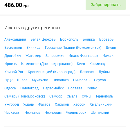
486.00
Забронировать
грн
Искать в других регионах
Александрия
Белая Церковь
Борисполь
Боярка
Бровары
Васильков
Винница
Горишние Плавни (Комсомольск)
Днепр
Дрогобыч
Житомир
Запорожье
Ивано-Франковск
Измаил
Ирпень
Каменское (Днепродзержинск)
Киев
Кременчуг
Кривой Рог
Кропивницкий (Кировоград)
Лозовая
Лубны
Луцк
Львов
Мукачево
Николаев
Никополь
Обухов
Одесса
Павлоград
Первомайск
Полтава
Ровно
Самарь (Новомосковск)
Самбор
Смела
Сумы
Тернополь
Ужгород
Умань
Фастов
Харьков
Херсон
Хмельницкий
Черкассы
Чернигов
Черновцы
Черноморск
Шептицкий