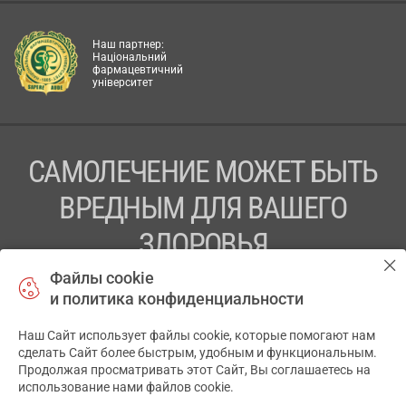
Наш партнер:
Національний
фармацевтичний
університет
САМОЛЕЧЕНИЕ МОЖЕТ БЫТЬ
ВРЕДНЫМ ДЛЯ ВАШЕГО
ЗДОРОВЬЯ
Файлы cookie
ПЕРЕД ПРИМЕНЕНИЕМ ПРЕПАРАТА
и политика конфиденциальности
ПРОКОНСУЛЬТИРУЙТЕСЬ С ВРАЧОМ
Наш Сайт использует файлы cookie, которые помогают нам
✕
ТОВ «АПТЕКА 911.ЮА» Код ЄДРПОУ 43631965.
сделать Сайт более быстрым, удобным и функциональным.
Продолжая просматривать этот Сайт, Вы соглашаетесь на
Отказ от ответственности
использование нами файлов cookie.