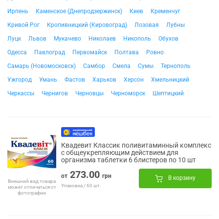
Ирпень
Каменское (Днепродзержинск)
Киев
Кременчуг
Кривой Рог
Кропивницкий (Кировоград)
Лозовая
Лубны
Луцк
Львов
Мукачево
Николаев
Никополь
Обухов
Одесса
Павлоград
Первомайск
Полтава
Ровно
Самарь (Новомосковск)
Самбор
Смела
Сумы
Тернополь
Ужгород
Умань
Фастов
Харьков
Херсон
Хмельницкий
Черкассы
Чернигов
Черновцы
Черноморск
Шептицкий
Квадевит Классик поливитаминный комплекс
с общеукрепляющим действием для
организма таблетки 6 блистеров по 10 шт
273.00
от
грн
В корзину
Внешний вид товара
Упаковка / 60 шт.
может отличаться от
фотографии