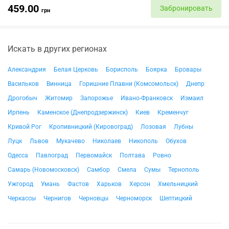
459.00
Забронировать
грн
Искать в других регионах
Александрия
Белая Церковь
Борисполь
Боярка
Бровары
Васильков
Винница
Горишние Плавни (Комсомольск)
Днепр
Дрогобыч
Житомир
Запорожье
Ивано-Франковск
Измаил
Ирпень
Каменское (Днепродзержинск)
Киев
Кременчуг
Кривой Рог
Кропивницкий (Кировоград)
Лозовая
Лубны
Луцк
Львов
Мукачево
Николаев
Никополь
Обухов
Одесса
Павлоград
Первомайск
Полтава
Ровно
Самарь (Новомосковск)
Самбор
Смела
Сумы
Тернополь
Ужгород
Умань
Фастов
Харьков
Херсон
Хмельницкий
Черкассы
Чернигов
Черновцы
Черноморск
Шептицкий