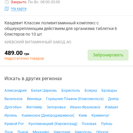
Закрыто
.
Пн-Вс: 08:00-20:00
На карте
Квадевит Классик поливитаминный комплекс с
общеукрепляющим действием для организма таблетки 6
блистеров по 10 шт
КИЕВСКИЙ ВИТАМИННЫЙ ЗАВОД АО
489.00
грн
Забронировать
Недостаточно товаров
Искать в других регионах
Александрия
Белая Церковь
Борисполь
Боярка
Бровары
Васильков
Винница
Горишние Плавни (Комсомольск)
Днепр
Дрогобыч
Житомир
Запорожье
Ивано-Франковск
Измаил
Ирпень
Каменское (Днепродзержинск)
Киев
Кременчуг
Кривой Рог
Кропивницкий (Кировоград)
Лозовая
Лубны
Луцк
Львов
Мукачево
Николаев
Никополь
Обухов