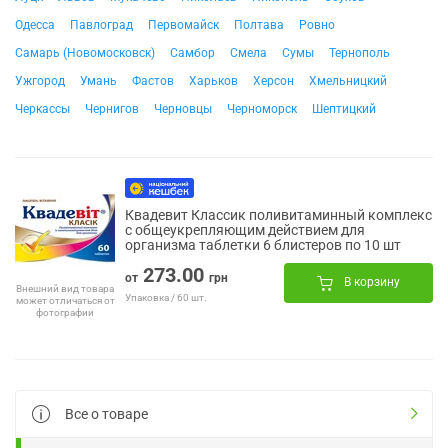
Одесса
Павлоград
Первомайск
Полтава
Ровно
Самарь (Новомосковск)
Самбор
Смела
Сумы
Тернополь
Ужгород
Умань
Фастов
Харьков
Херсон
Хмельницкий
Черкассы
Чернигов
Черновцы
Черноморск
Шептицкий
Квадевит Классик поливитаминный комплекс
с общеукрепляющим действием для
организма таблетки 6 блистеров по 10 шт
273.00
от
грн
В корзину
Внешний вид товара
Упаковка / 60 шт.
может отличаться от
фотографии
Все о товаре